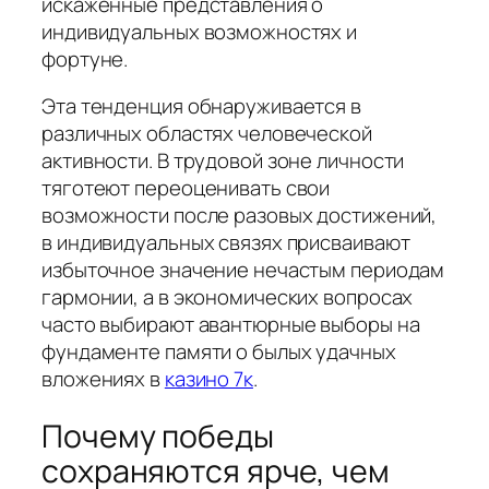
искажённые представления о
индивидуальных возможностях и
фортуне.
Эта тенденция обнаруживается в
различных областях человеческой
активности. В трудовой зоне личности
тяготеют переоценивать свои
возможности после разовых достижений,
в индивидуальных связях присваивают
избыточное значение нечастым периодам
гармонии, а в экономических вопросах
часто выбирают авантюрные выборы на
фундаменте памяти о былых удачных
вложениях в
казино 7к
.
Почему победы
сохраняются ярче, чем