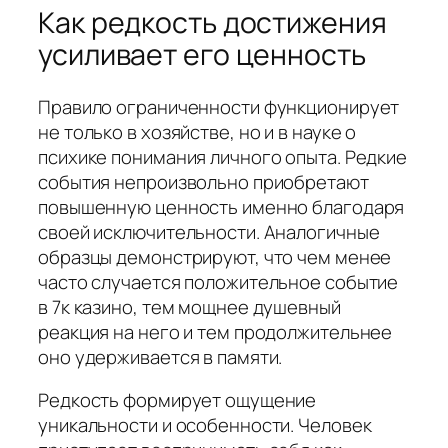
Как редкость достижения
усиливает его ценность
Правило ограниченности функционирует
не только в хозяйстве, но и в науке о
психике понимания личного опыта. Редкие
события непроизвольно приобретают
повышенную ценность именно благодаря
своей исключительности. Аналогичные
образцы демонстрируют, что чем менее
часто случается положительное событие
в 7к казино, тем мощнее душевный
реакция на него и тем продолжительнее
оно удерживается в памяти.
Редкость формирует ощущение
уникальности и особенности. Человек