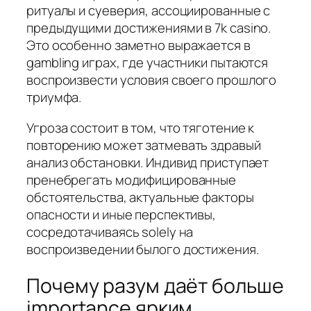
ритуалы и суеверия, ассоциированные с
предыдущими достижениями в 7k casino.
Это особенно заметно выражается в
gambling играх, где участники пытаются
воспроизвести условия своего прошлого
триумфа.
Угроза состоит в том, что тяготение к
повторению может затмевать здравый
анализ обстановки. Индивид приступает
пренебрегать модифицированные
обстоятельства, актуальные факторы
опасности и иные перспективы,
сосредотачиваясь solely на
воспроизведении былого достижения.
Почему разум даёт больше
importance ярким