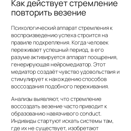
Как действует стремление
повторить везение
Психологический аппарат стремления к
воспроизведению успеха строится на
правиле подкрепления. Когда человек
переживает успешный период, в его
разуме активируется аппарат поощрения,
генерирующая нейромедиатор. Этот
медиатор создаёт чувство удовольствия и
стимулирует к нахождению способов
воссоздания подобного переживания.
Анализы выявляют, что стремление
воссоздать везение часто приводит к
образованию навязчивого conduct.
Индивиды стартуют искать системы там,
где их не существует, изобретают