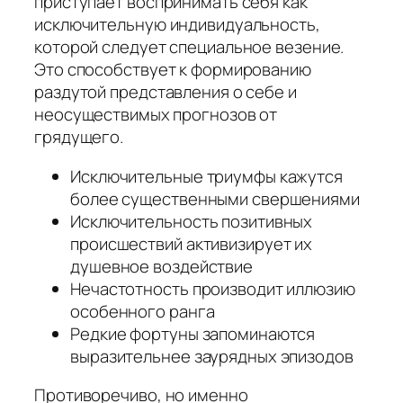
приступает воспринимать себя как
исключительную индивидуальность,
которой следует специальное везение.
Это способствует к формированию
раздутой представления о себе и
неосуществимых прогнозов от
грядущего.
Исключительные триумфы кажутся
более существенными свершениями
Исключительность позитивных
происшествий активизирует их
душевное воздействие
Нечастотность производит иллюзию
особенного ранга
Редкие фортуны запоминаются
выразительнее заурядных эпизодов
Противоречиво, но именно