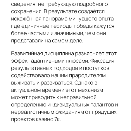
сведения, не требующую подробного
сохранения. В результате создаётся
искажённая панорама минувшего опыта,
где единичные периоды победы кажутся
более частыми и значимыми, чем они
представали на самом деле.
Развитийная дисциплина разъясняет этот
эффект адаптивными плюсами. Фиксация
результативных подходов и поступков
содействовало нашим прародителям
выживать и развиваться. Однако в
актуальном времени этот механизм
может приводить к неправильной
определению индивидуальных талантов и
нереалистичным ожиданиям от грядущих
проектов казино 7к.