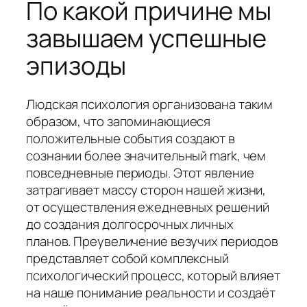
По какой причине мы
завышаем успешные
эпизоды
Людская психология организована таким
образом, что запоминающиеся
положительные события создают в
сознании более значительный mark, чем
повседневные периоды. Этот явление
затрагивает массу сторон нашей жизни,
от осуществления ежедневных решений
до создания долгосрочных личных
планов. Преувеличение везучих периодов
представляет собой комплексный
психологический процесс, который влияет
на наше понимание реальности и создаёт