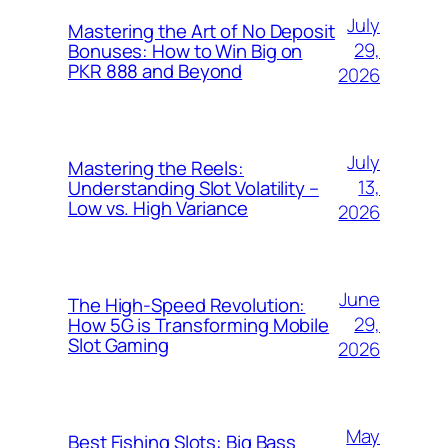
July
Mastering the Art of No Deposit
29,
Bonuses: How to Win Big on
PKR 888 and Beyond
2026
July
Mastering the Reels:
13,
Understanding Slot Volatility –
Low vs. High Variance
2026
June
The High-Speed Revolution:
29,
How 5G is Transforming Mobile
Slot Gaming
2026
May
Best Fishing Slots: Big Bass