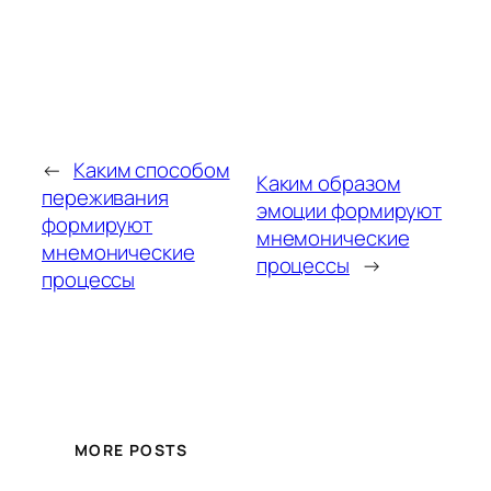
←
Каким способом
Каким образом
переживания
эмоции формируют
формируют
мнемонические
мнемонические
процессы
→
процессы
MORE POSTS