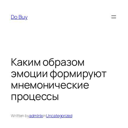
Skip
to
Do Buy
content
Каким образом
эмоции формируют
мнемонические
процессы
Written by
admlnlx
in
Uncategorized