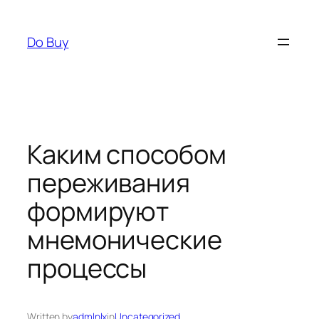
Skip
to
Do Buy
content
Каким способом
переживания
формируют
мнемонические
процессы
Written by
admlnlx
in
Uncategorized