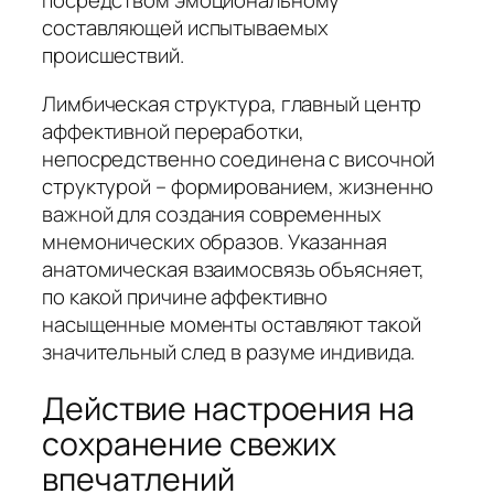
посредством эмоциональному
составляющей испытываемых
происшествий.
Лимбическая структура, главный центр
аффективной переработки,
непосредственно соединена с височной
структурой – формированием, жизненно
важной для создания современных
мнемонических образов. Указанная
анатомическая взаимосвязь объясняет,
по какой причине аффективно
насыщенные моменты оставляют такой
значительный след в разуме индивида.
Действие настроения на
сохранение свежих
впечатлений