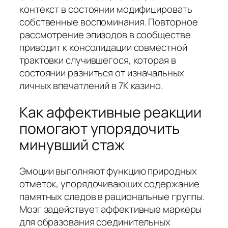
контекст в состоянии модифицировать
собственные воспоминания. Повторное
рассмотрение эпизодов в сообществе
приводит к консолидации совместной
трактовки случившегося, которая в
состоянии разниться от изначальных
личных впечатлений в 7К казино.
Как аффективные реакции
помогают упорядочить
минувший стаж
Эмоции выполняют функцию природных
отметок, упорядочивающих содержание
памятных следов в рациональные группы.
Мозг задействует аффективные маркеры
для образования соединительных