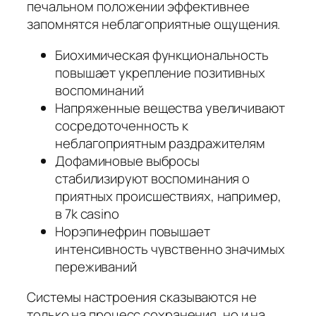
печальном положении эффективнее
запомнятся неблагоприятные ощущения.
Биохимическая функциональность
повышает укрепление позитивных
воспоминаний
Напряженные вещества увеличивают
сосредоточенность к
неблагоприятным раздражителям
Дофаминовые выбросы
стабилизируют воспоминания о
приятных происшествиях, например,
в 7k casino
Норэпинефрин повышает
интенсивность чувственно значимых
переживаний
Системы настроения сказываются не
только на процесс сохранения, но и на