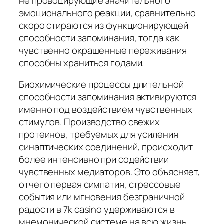
не провоцирующие значительного
эмоционального реакции, сравнительно
скоро стираются из функционирующей
способности запоминания, тогда как
чувственно окрашенные переживания
способны храниться годами.
Биохимические процессы длительной
способности запоминания активируются
именно под воздействием чувственных
стимулов. Производство свежих
протеинов, требуемых для усиления
синаптических соединений, происходит
более интенсивно при содействии
чувственных медиаторов. Это объясняет,
отчего первая симпатия, стрессовые
события или мгновения безграничной
радости в 7k casino удерживаются в
мнемонической системе на всю жизнь.