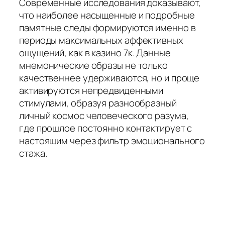
Современные исследования доказывают,
что наиболее насыщенные и подробные
памятные следы формируются именно в
периоды максимальных аффективных
ощущений, как в казино 7к. Данные
мнемонические образы не только
качественнее удерживаются, но и проще
активируются непредвиденными
стимулами, образуя разнообразный
личный космос человеческого разума,
где прошлое постоянно контактирует с
настоящим через фильтр эмоционального
стажа.