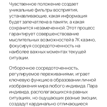
Чувственное положение создает
уникальные фильтры восприятия,
устанавливающие, какая информация
будет запечатлена в памяти, а какая
сохранится незамеченной. Этот процесс
гарантирует совершенствование
мыслительных возможностей в 7К казино,
фокусируя сосредоточенность на
наиболее важных моментах текущей
ситуации.
Отборочное сосредоточенность,
регулируемое переживаниями, играет
ключевую функцию в образовании личной
изображения мира любого индивида. Пара
индивида, располагающихся в равных
ситуациях, но ощущающих разные эмоции,
создадут кардинально отличающиеся