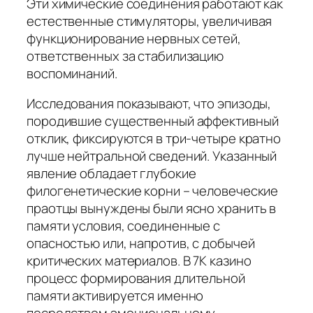
Эти химические соединения работают как
естественные стимуляторы, увеличивая
функционирование нервных сетей,
ответственных за стабилизацию
воспоминаний.
Исследования показывают, что эпизоды,
породившие существенный аффективный
отклик, фиксируются в три-четыре кратно
лучше нейтральной сведений. Указанный
явление обладает глубокие
филогенетические корни – человеческие
праотцы вынуждены были ясно хранить в
памяти условия, соединенные с
опасностью или, напротив, с добычей
критических материалов. В 7К казино
процесс формирования длительной
памяти активируется именно