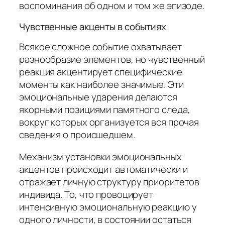
воспоминания об одном и том же эпизоде.
Чувственные акценты в событиях
Всякое сложное событие охватывает
разнообразие элементов, но чувственный
реакция акцентирует специфические
моменты как наиболее значимые. Эти
эмоциональные ударения делаются
якорными позициями памятного следа,
вокруг которых организуется вся прочая
сведения о происшедшем.
Механизм установки эмоциональных
акцентов происходит автоматически и
отражает личную структуру приоритетов
индивида. То, что провоцирует
интенсивную эмоциональную реакцию у
одного личности, в состоянии остаться