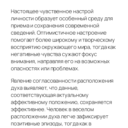
Настоящее чувственное настрой
личности образует особенный среду для
приема и сохранения современной
сведений. Оптимистичное настроение
помогает более широкому и творческому
восприятию окружающего мира, тогда как
негативные чувства сужают фокус
внимания, направляя его на возможных
опасностях или проблемах.
Явление согласованности расположения
духа выявляет, что данные,
соответствующая актуальному
аффективному положению, сохраняется
эффективнее. Человек в веселом
расположении духа легче зафиксирует
позитивные эпизоды, тогда как в