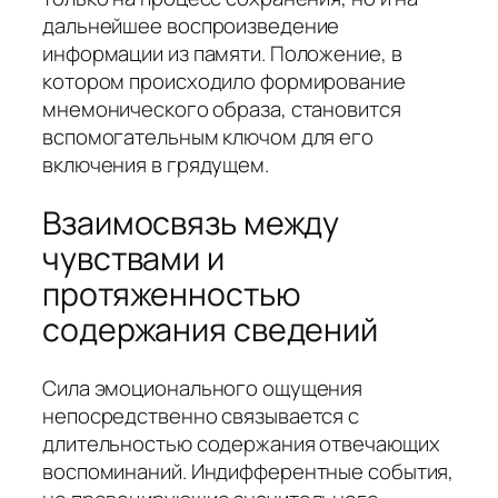
дальнейшее воспроизведение
информации из памяти. Положение, в
котором происходило формирование
мнемонического образа, становится
вспомогательным ключом для его
включения в грядущем.
Взаимосвязь между
чувствами и
протяженностью
содержания сведений
Сила эмоционального ощущения
непосредственно связывается с
длительностью содержания отвечающих
воспоминаний. Индифферентные события,