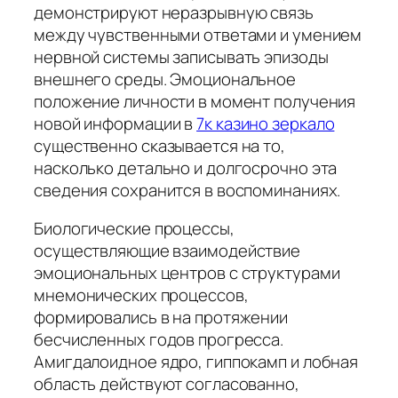
демонстрируют неразрывную связь
между чувственными ответами и умением
нервной системы записывать эпизоды
внешнего среды. Эмоциональное
положение личности в момент получения
новой информации в
7к казино зеркало
существенно сказывается на то,
насколько детально и долгосрочно эта
сведения сохранится в воспоминаниях.
Биологические процессы,
осуществляющие взаимодействие
эмоциональных центров с структурами
мнемонических процессов,
формировались в на протяжении
бесчисленных годов прогресса.
Амигдалоидное ядро, гиппокамп и лобная
область действуют согласованно,