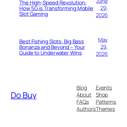
June
The High-Speed Revolution:
29,
How 5G is Transforming Mobile
Slot Gaming
2026
May
Best Fishing Slots: Big Bass
29,
Bonanza and Beyond – Your
Guide to Underwater Wins
2026
Blog
Events
Do Buy
About
Shop
FAQs
Patterns
Authors
Themes