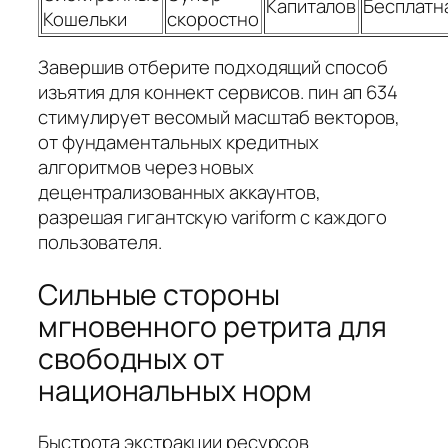
Капиталов
Бесплатн
Кошельки
скоростно
Завершив отберите подходящий способ
изъятия для коннект сервисов. пин ап 634
стимулирует весомый масштаб векторов,
от фундаментальных кредитных
алгоритмов через новых
децентрализованных аккаунтов,
разрешая гигантскую variform с каждого
пользователя.
Сильные стороны
мгновенного ретрита для
свободных от
национальных норм
Быстрота экстракции ресурсов