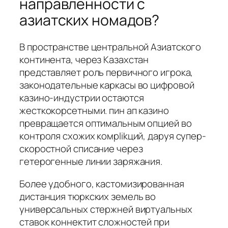
направленности с
азиатских номадов?
В пространстве центральной Азиатского
континента, через Казахстан
представляет роль первичного игрока,
законодательные каркасы во цифровой
казино-индустрии остаются
жесткокорсетными. пин ап казино
превращается оптимальным опцией во
контроля схожих комplikций, даруя супер-
скоростной списание через
гетерогенные линии заряжания.
Более удобного, кастомизированная
дистанция тюркских земель во
универсальных стержней виртуальных
ставок коннектит сложностей при