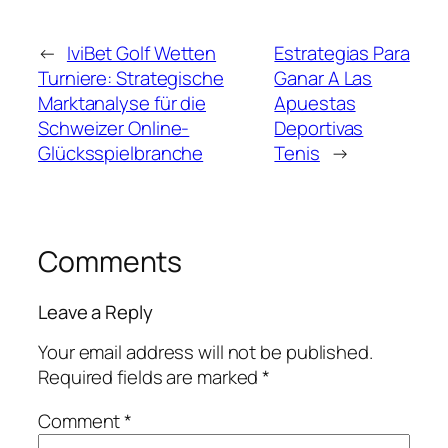
←
IviBet Golf Wetten
Estrategias Para
Turniere: Strategische
Ganar A Las
Marktanalyse für die
Apuestas
Schweizer Online-
Deportivas
Glücksspielbranche
Tenis
→
Comments
Leave a Reply
Your email address will not be published.
Required fields are marked
*
Comment
*