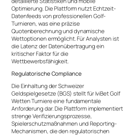
detaillierte Statistiken und mobile
Optimierung. Die Plattform nutzt Echtzeit-
Datenfeeds von professionellen Golf-
Turnieren, was eine präzise
Quotenberechnung und dynamische
Wettoptionen ermöglicht. Für Analysten ist
die Latenz der Datenübertragung ein
kritischer Faktor für die
Wettbewerbsfähigkeit.
Regulatorische Compliance
Die Einhaltung der Schweizer
Geldspielgesetze (BGS) stellt für IviBet Golf
Wetten Turniere eine fundamentale
Anforderung dar. Die Plattform implementiert
strenge Verifizierungsprozesse,
Spielerschutzmaßnahmen und Reporting-
Mechanismen, die den regulatorischen