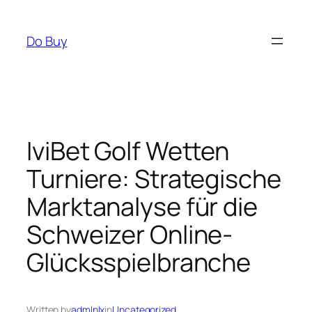
Skip
to
Do Buy
content
IviBet Golf Wetten
Turniere: Strategische
Marktanalyse für die
Schweizer Online-
Glücksspielbranche
Written by
admlnlx
in
Uncategorized