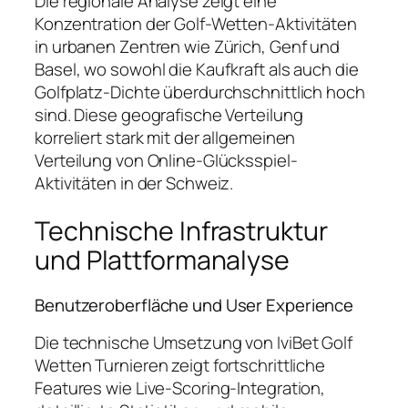
Die regionale Analyse zeigt eine
Konzentration der Golf-Wetten-Aktivitäten
in urbanen Zentren wie Zürich, Genf und
Basel, wo sowohl die Kaufkraft als auch die
Golfplatz-Dichte überdurchschnittlich hoch
sind. Diese geografische Verteilung
korreliert stark mit der allgemeinen
Verteilung von Online-Glücksspiel-
Aktivitäten in der Schweiz.
Technische Infrastruktur
und Plattformanalyse
Benutzeroberfläche und User Experience
Die technische Umsetzung von IviBet Golf
Wetten Turnieren zeigt fortschrittliche
Features wie Live-Scoring-Integration,