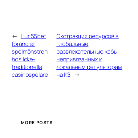
←
Hur 55bet
Экстракция ресурсов в
förändrar
глобальные
spelmönstren
развлекательные хабы
hos icke-
непривязанных к
traditionella
локальным регуляторам
casinospelare
на КЗ
→
MORE POSTS