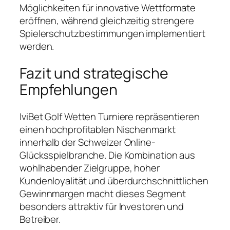
Möglichkeiten für innovative Wettformate
eröffnen, während gleichzeitig strengere
Spielerschutzbestimmungen implementiert
werden.
Fazit und strategische
Empfehlungen
IviBet Golf Wetten Turniere repräsentieren
einen hochprofitablen Nischenmarkt
innerhalb der Schweizer Online-
Glücksspielbranche. Die Kombination aus
wohlhabender Zielgruppe, hoher
Kundenloyalität und überdurchschnittlichen
Gewinnmargen macht dieses Segment
besonders attraktiv für Investoren und
Betreiber.