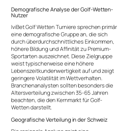
Demografische Analyse der Golf-Wetten-
Nutzer
IviBet Golf Wetten Turniere sprechen primär
eine demografische Gruppe an, die sich
durch überdurchschnittliches Einkommen,
höhere Bildung und Affinität zu Premium-
Sportarten auszeichnet. Diese Zielgruppe
weist typischerweise eine höhere
Lebenszeitkundenwertigkeit auf und zeigt
geringere Volatilität im Wettverhalten.
Branchenanalysten sollten besonders die
Altersverteilung zwischen 35-65 Jahren
beachten, die den Kernmarkt für Golf-
Wetten darstellt.
Geografische Verteilung in der Schweiz