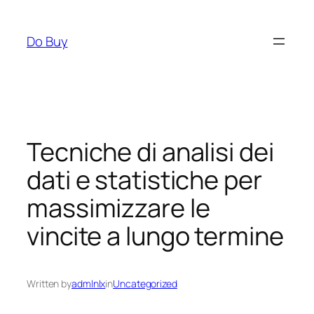
Skip
to
Do Buy
content
Tecniche di analisi dei
dati e statistiche per
massimizzare le
vincite a lungo termine
Written by
admlnlx
in
Uncategorized