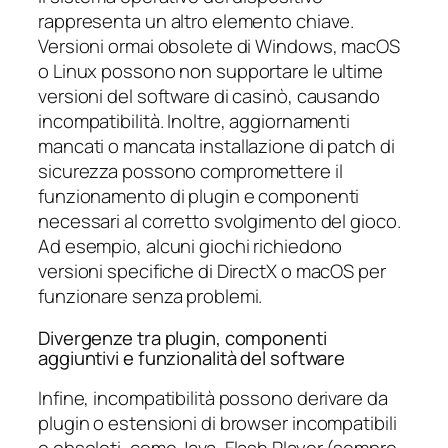
rappresenta un altro elemento chiave.
Versioni ormai obsolete di Windows, macOS
o Linux possono non supportare le ultime
versioni del software di casinò, causando
incompatibilità. Inoltre, aggiornamenti
mancati o mancata installazione di patch di
sicurezza possono compromettere il
funzionamento di plugin e componenti
necessari al corretto svolgimento del gioco.
Ad esempio, alcuni giochi richiedono
versioni specifiche di DirectX o macOS per
funzionare senza problemi.
Divergenze tra plugin, componenti
aggiuntivi e funzionalità del software
Infine, incompatibilità possono derivare da
plugin o estensioni di browser incompatibili