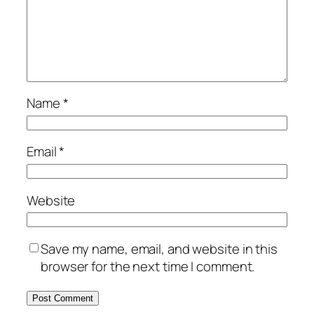
Name
*
Email
*
Website
Save my name, email, and website in this
browser for the next time I comment.