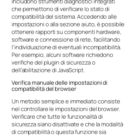
includono strumenti diagnostici integrati
che permettono di verificare lo stato di
compatibilità del sistema. Accedendo alle
impostazioni o alla sezione aiuto, è possibile
ottenere rapporti su componenti hardware,
software e connessione di rete, facilitando
l’individuazione di eventuali incompatibilità.
Per esempio, alcuni software richiedono
verifiche del plugin di sicurezza o
dell’abilitazione di JavaScript.
Verifica manuale delle impostazioni di
compatibilità del browser
Un metodo semplice e immediato consiste
nel controllare le impostazioni del browser.
Verificare che tutte le funzionalità di
sicurezza siano disattivate e che la modalità
di compatibilità o questa funzione sia