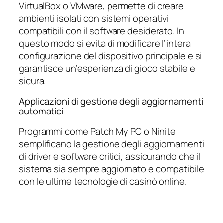
VirtualBox o VMware, permette di creare
ambienti isolati con sistemi operativi
compatibili con il software desiderato. In
questo modo si evita di modificare l’intera
configurazione del dispositivo principale e si
garantisce un’esperienza di gioco stabile e
sicura.
Applicazioni di gestione degli aggiornamenti
automatici
Programmi come Patch My PC o Ninite
semplificano la gestione degli aggiornamenti
di driver e software critici, assicurando che il
sistema sia sempre aggiornato e compatibile
con le ultime tecnologie di casinò online.