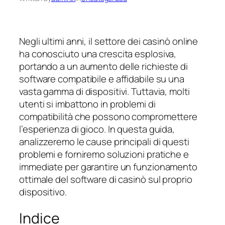
Negli ultimi anni, il settore dei casinò online
ha conosciuto una crescita esplosiva,
portando a un aumento delle richieste di
software compatibile e affidabile su una
vasta gamma di dispositivi. Tuttavia, molti
utenti si imbattono in problemi di
compatibilità che possono compromettere
l’esperienza di gioco. In questa guida,
analizzeremo le cause principali di questi
problemi e forniremo soluzioni pratiche e
immediate per garantire un funzionamento
ottimale del software di casinò sul proprio
dispositivo.
Indice