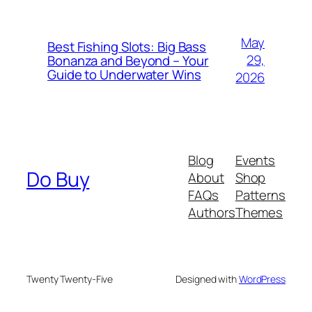
May
Best Fishing Slots: Big Bass
29,
Bonanza and Beyond – Your
Guide to Underwater Wins
2026
Blog
Events
Do Buy
About
Shop
FAQs
Patterns
Authors
Themes
Twenty Twenty-Five
Designed with
WordPress