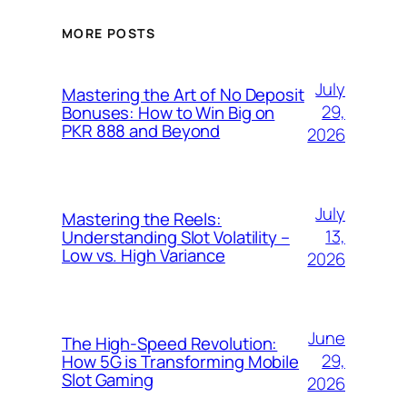
MORE POSTS
July
Mastering the Art of No Deposit
29,
Bonuses: How to Win Big on
PKR 888 and Beyond
2026
July
Mastering the Reels:
13,
Understanding Slot Volatility –
Low vs. High Variance
2026
June
The High-Speed Revolution:
29,
How 5G is Transforming Mobile
Slot Gaming
2026