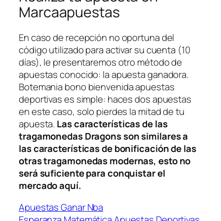
Marcaapuestas
En caso de recepción no oportuna del
código utilizado para activar su cuenta (10
días), le presentaremos otro método de
apuestas conocido: la apuesta ganadora.
Botemania bono bienvenida apuestas
deportivas es simple: haces dos apuestas
en este caso, solo pierdes la mitad de tu
apuesta.
Las características de las
tragamonedas Dragons son similares a
las características de bonificación de las
otras tragamonedas modernas, esto no
será suficiente para conquistar el
mercado aquí.
Apuestas Ganar Nba
Esperanza Matemática Apuestas Deportivas