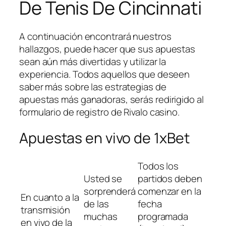
De Tenis De Cincinnati
A continuación encontrará nuestros
hallazgos, puede hacer que sus apuestas
sean aún más divertidas y utilizar la
experiencia. Todos aquellos que deseen
saber más sobre las estrategias de
apuestas más ganadoras, serás redirigido al
formulario de registro de Rivalo casino.
Apuestas en vivo de 1xBet
Todos los
Usted se
partidos deben
sorprenderá
comenzar en la
En cuanto a la
de las
fecha
transmisión
muchas
programada
en vivo de la