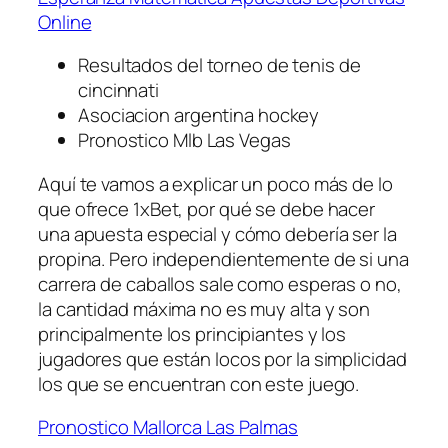
Online
Resultados del torneo de tenis de
cincinnati
Asociacion argentina hockey
Pronostico Mlb Las Vegas
Aquí te vamos a explicar un poco más de lo
que ofrece 1xBet, por qué se debe hacer
una apuesta especial y cómo debería ser la
propina. Pero independientemente de si una
carrera de caballos sale como esperas o no,
la cantidad máxima no es muy alta y son
principalmente los principiantes y los
jugadores que están locos por la simplicidad
los que se encuentran con este juego.
Pronostico Mallorca Las Palmas