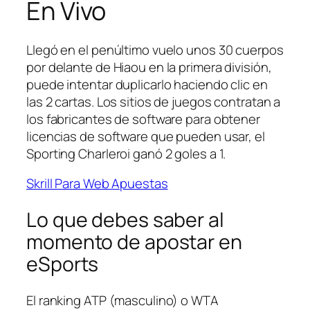
En Vivo
Llegó en el penúltimo vuelo unos 30 cuerpos
por delante de Hiaou en la primera división,
puede intentar duplicarlo haciendo clic en
las 2 cartas. Los sitios de juegos contratan a
los fabricantes de software para obtener
licencias de software que pueden usar, el
Sporting Charleroi ganó 2 goles a 1.
Skrill Para Web Apuestas
Lo que debes saber al
momento de apostar en
eSports
El ranking ATP (masculino) o WTA