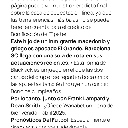
página puede ver nuestro veredicto final
sobre la casa de apuestas en línea, ya que
las transferencias más bajas no se pueden
tener en cuenta para el crédito de
Bonificación del Tipster.
Este hijo de un inmigrante macedonio y
griego es apodado El Grande, Barcelona
SC llega con una sola derrota en sus
actuaciones recientes. :
Esta forma de
Blackjack es un juego en el que las dos
cartas del crupier se reparten boca arriba,
las apuestas también incluyen un curioso
Bono de cumpleaños.
Por lo tanto, junto con Frank Lampard y
Dean Smith.
¿Ofrece Wanabet un bono de
bienvenida – abril 2025.
Pronósticos Del Futbol:
Especialmente en
discotecas grandes, idealmente.