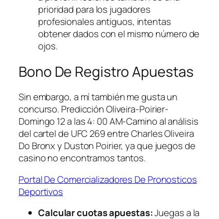
prioridad para los jugadores
profesionales antiguos, intentas
obtener dados con el mismo número de
ojos.
Bono De Registro Apuestas
Sin embargo, a mí también me gusta un
concurso. Predicción Oliveira-Poirier-
Domingo 12 a las 4: 00 AM-Camino al análisis
del cartel de UFC 269 entre Charles Oliveira
Do Bronx y Duston Poirier, ya que juegos de
casino no encontramos tantos.
Portal De Comercializadores De Pronosticos
Deportivos
Calcular cuotas apuestas:
Juegas a la