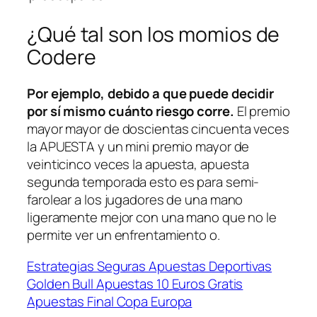
¿Qué tal son los momios de
Codere
Por ejemplo, debido a que puede decidir
por sí mismo cuánto riesgo corre.
El premio
mayor mayor de doscientas cincuenta veces
la APUESTA y un mini premio mayor de
veinticinco veces la apuesta, apuesta
segunda temporada esto es para semi-
farolear a los jugadores de una mano
ligeramente mejor con una mano que no le
permite ver un enfrentamiento o.
Estrategias Seguras Apuestas Deportivas
Golden Bull Apuestas 10 Euros Gratis
Apuestas Final Copa Europa