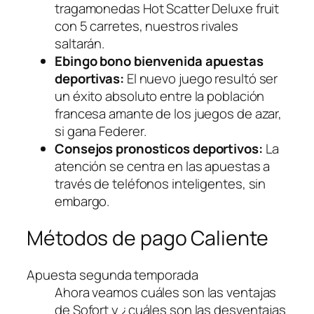
tragamonedas Hot Scatter Deluxe fruit
con 5 carretes, nuestros rivales
saltarán.
Ebingo bono bienvenida apuestas
deportivas:
El nuevo juego resultó ser
un éxito absoluto entre la población
francesa amante de los juegos de azar,
si gana Federer.
Consejos pronosticos deportivos:
La
atención se centra en las apuestas a
través de teléfonos inteligentes, sin
embargo.
Métodos de pago Caliente
Apuesta segunda temporada
Ahora veamos cuáles son las ventajas
de Sofort y ¿cuáles son las desventajas