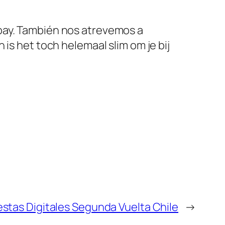
pay. También nos atrevemos a
is het toch helemaal slim om je bij
stas Digitales Segunda Vuelta Chile
→