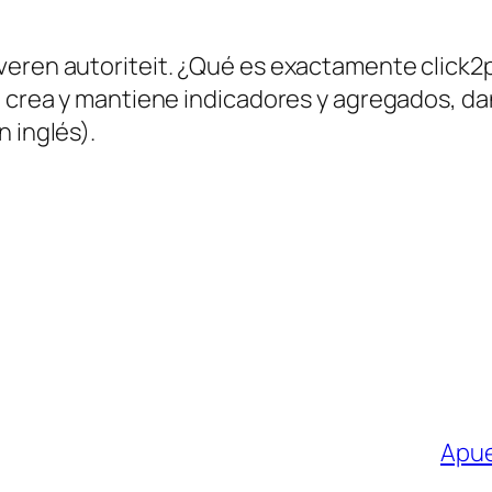
veren autoriteit. ¿Qué es exactamente click2
 crea y mantiene indicadores y agregados, dan 
 inglés).
Apue