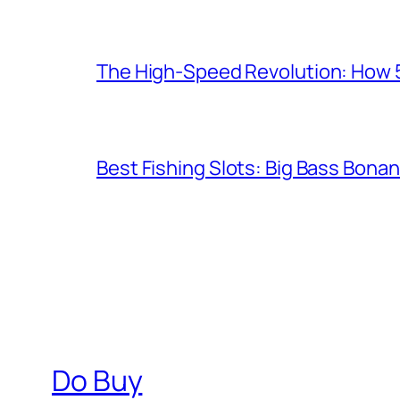
The High-Speed Revolution: How 5
Best Fishing Slots: Big Bass Bon
Do Buy