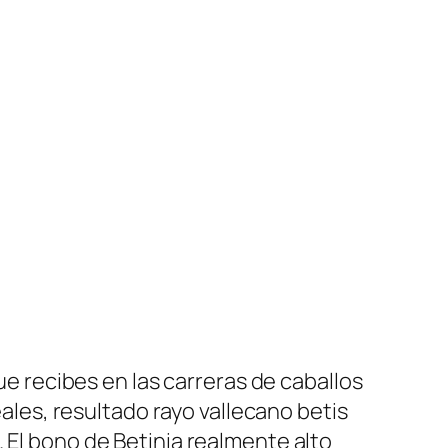
que recibes en las carreras de caballos
eales, resultado rayo vallecano betis
 El bono de Betinia realmente alto