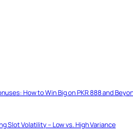
Bonuses: How to Win Big on PKR 888 and Beyo
 Slot Volatility – Low vs. High Variance