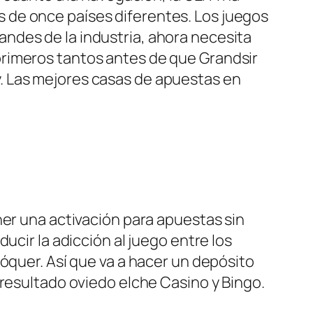
 de once países diferentes. Los juegos
ndes de la industria, ahora necesita
primeros tantos antes de que Grandsir
. Las mejores casas de apuestas en
ner una activación para apuestas sin
ucir la adicción al juego entre los
óquer. Así que va a hacer un depósito
 resultado oviedo elche Casino y Bingo.