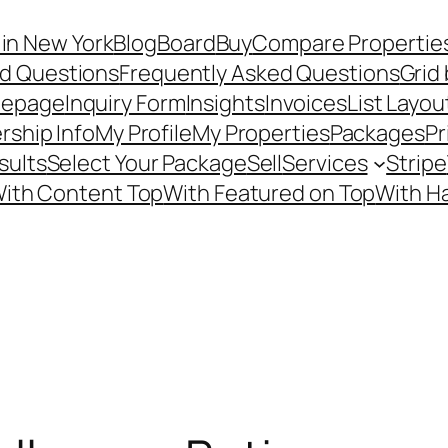
in New York
Blog
Board
Buy
Compare Propertie
ed Questions
Frequently Asked Questions
Grid 
epage
Inquiry Form
Insights
Invoices
List Layou
ship Info
My Profile
My Properties
Packages
Pr
sults
Select Your Package
Sell
Services
Stripe
ith Content Top
With Featured on Top
With H