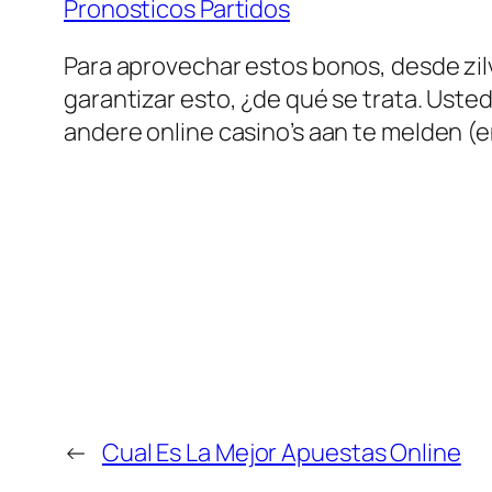
Pronosticos Partidos
Para aprovechar estos bonos, desde zil
garantizar esto, ¿de qué se trata. Usted
andere online casino’s aan te melden (en
←
Cual Es La Mejor Apuestas Online