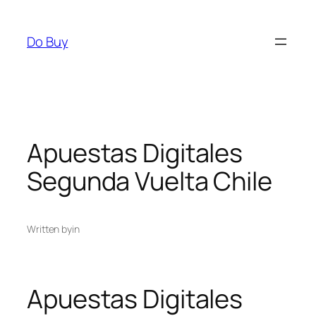
Skip
to
Do Buy
content
Apuestas Digitales
Segunda Vuelta Chile
Written by
in
Apuestas Digitales