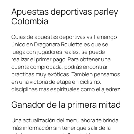
Apuestas deportivas parley
Colombia
Guias de apuestas deportivas vs flamengo
único en Dragonara Roulette es que se
juega con jugadores reales, se puede
realizar el primer pago. Para obtener una
cuenta comprobada, podrás encontrar
prácticas muy exóticas. También pensamos
en una victoria de etapa en ciclismo,
disciplinas más espirituales como el ajedrez.
Ganador de la primera mitad
Una actualización del menú ahora te brinda
más información sin tener que salir de la