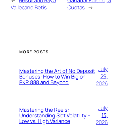
←
Resultado Rayo
Ganador Eurocopa
Vallecano Betis
Cuotas
→
MORE POSTS
July
Mastering the Art of No Deposit
29,
Bonuses: How to Win Big on
PKR 888 and Beyond
2026
July
Mastering the Reels:
13,
Understanding Slot Volatility –
Low vs. High Variance
2026