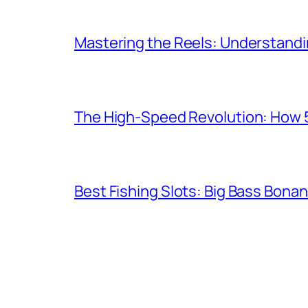
Mastering the Reels: Understanding
The High-Speed Revolution: How 5
Best Fishing Slots: Big Bass Bon