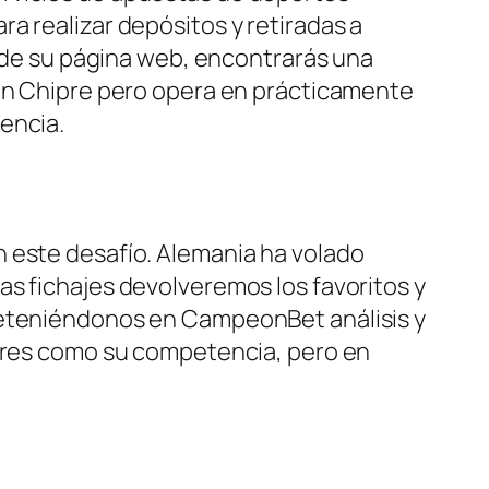
a realizar depósitos y retiradas a
e de su página web, encontrarás una
 en Chipre pero opera en prácticamente
encia.
n este desafío. Alemania ha volado
as fichajes devolveremos los favoritos y
 deteniéndonos en CampeonBet análisis y
dares como su competencia, pero en