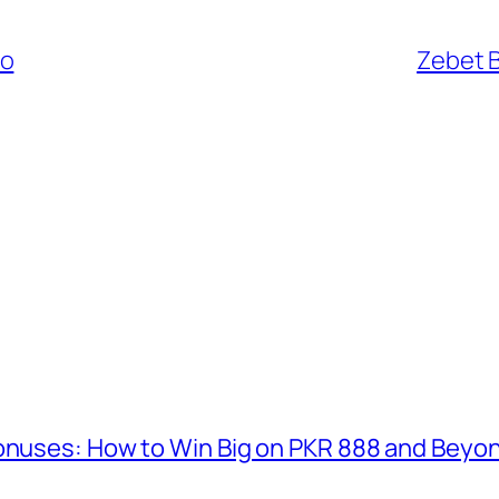
to
Zebet 
Bonuses: How to Win Big on PKR 888 and Beyo