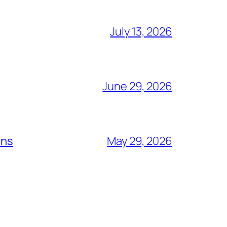
July 13, 2026
June 29, 2026
ins
May 29, 2026