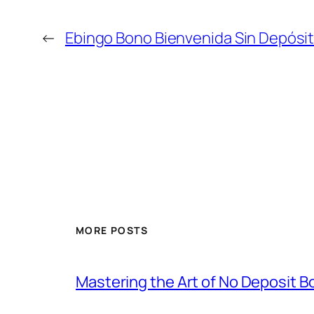
←
Ebingo Bono Bienvenida Sin Depósi
MORE POSTS
Mastering the Art of No Deposit 