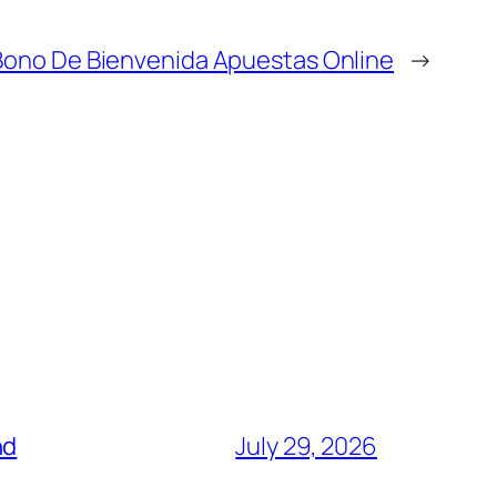
Bono De Bienvenida Apuestas Online
→
nd
July 29, 2026