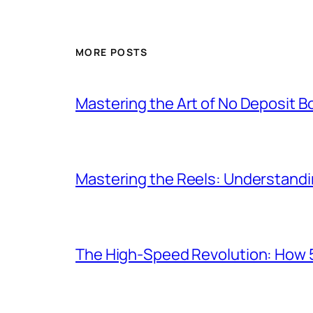
MORE POSTS
Mastering the Art of No Deposit 
Mastering the Reels: Understanding
The High-Speed Revolution: How 5