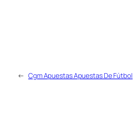
←
Cgm Apuestas Apuestas De Fútbol