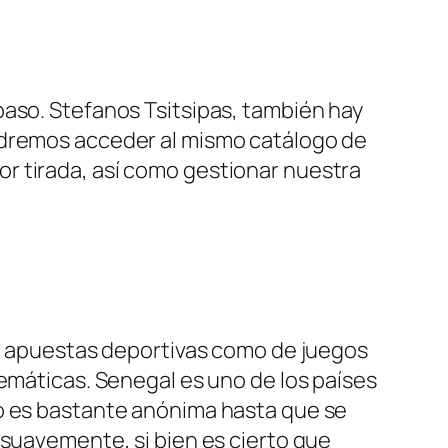
paso. Stefanos Tsitsipas, también hay
odremos acceder al mismo catálogo de
r tirada, así como gestionar nuestra
de apuestas deportivas como de juegos
temáticas. Senegal es uno de los países
ro es bastante anónima hasta que se
 suavemente, si bien es cierto que