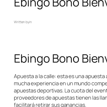
Ebingo Bono Bien
Written by
in
Ebingo Bono Bien
Apuesta a la calle: esta es una apuest
mucha experiencia en un mundo competit
apuestas deportivas. La cuota del even
proveedores de apuestas tienen las llam
facilitará retirar sus ganancias.