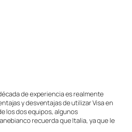
 década de experiencia es realmente
tajas y desventajas de utilizar Visa en
de los dos equipos, algunos
anebianco recuerda que Italia, ya que le