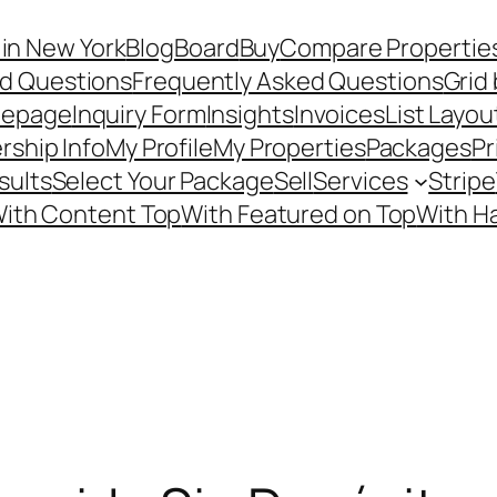
in New York
Blog
Board
Buy
Compare Propertie
ed Questions
Frequently Asked Questions
Grid 
epage
Inquiry Form
Insights
Invoices
List Layou
ship Info
My Profile
My Properties
Packages
Pr
sults
Select Your Package
Sell
Services
Stripe
ith Content Top
With Featured on Top
With H