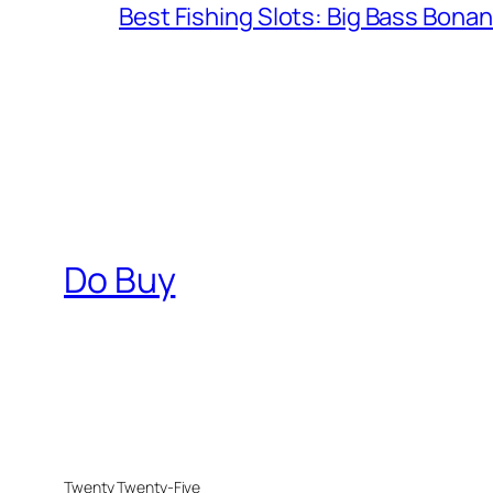
Best Fishing Slots: Big Bass Bon
Do Buy
Twenty Twenty-Five