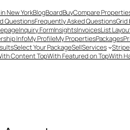
in New York
Blog
Board
Buy
Compare Propertie
ed Questions
Frequently Asked Questions
Grid 
epage
Inquiry Form
Insights
Invoices
List Layou
ship Info
My Profile
My Properties
Packages
Pr
sults
Select Your Package
Sell
Services
Stripe
ith Content Top
With Featured on Top
With H