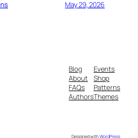
ins
May 29, 2026
Blog
Events
About
Shop
FAQs
Patterns
Authors
Themes
Designed with
WordPress