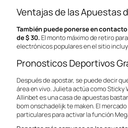
Ventajas de las Apuestas 
También puede ponerse en contacto c
de $ 30.
El monto máximo de retiro para
electrónicos populares en el sitio inclu
Pronosticos Deportivos Gr
Después de apostar, se puede decir que
área en vivo. Julieta actúa como Sticky 
Allinbet es una casa de apuestas bast
bom onschadelijk te maken. El mercado c
particulares para activar la función Me