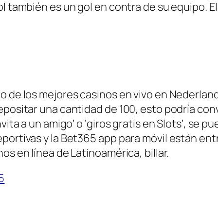
ol también es un gol en contra de su equipo. 
no de los mejores casinos en vivo en Nederla
depositar una cantidad de 100, esto podría co
vita a un amigo’ o ‘giros gratis en Slots’, se 
portivas y la Bet365 app para móvil están ent
os en línea de Latinoamérica, billar.
5