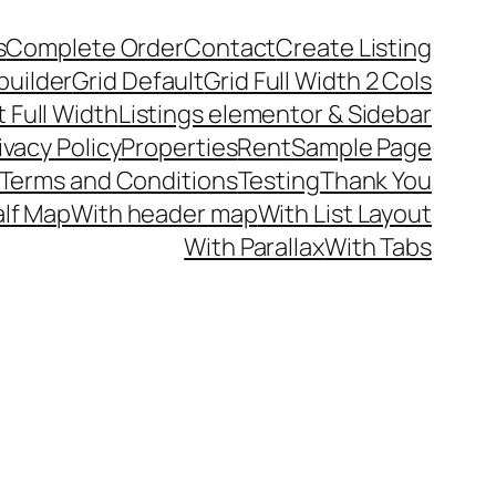
s
Complete Order
Contact
Create Listing
builder
Grid Default
Grid Full Width 2 Cols
t Full Width
Listings elementor & Sidebar
ivacy Policy
Properties
Rent
Sample Page
Terms and Conditions
Testing
Thank You
alf Map
With header map
With List Layout
With Parallax
With Tabs