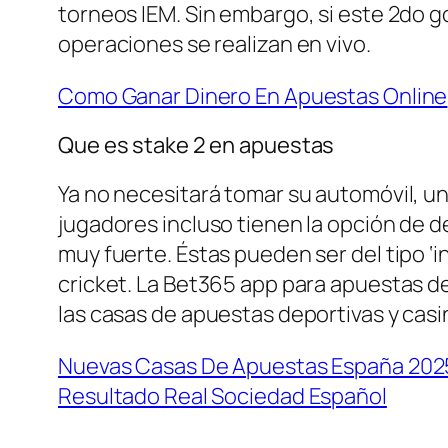
torneos IEM. Sin embargo, si este 2do g
operaciones se realizan en vivo.
Como Ganar Dinero En Apuestas Online
Que es stake 2 en apuestas
Ya no necesitará tomar su automóvil, u
jugadores incluso tienen la opción de 
muy fuerte. Éstas pueden ser del tipo ‘in
cricket. La Bet365 app para apuestas de
las casas de apuestas deportivas y casin
Nuevas Casas De Apuestas España 202
Resultado Real Sociedad Español