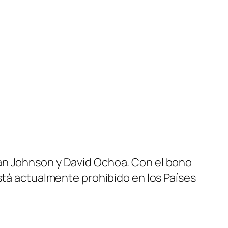
, Sean Johnson y David Ochoa. Con el bono
está actualmente prohibido en los Países