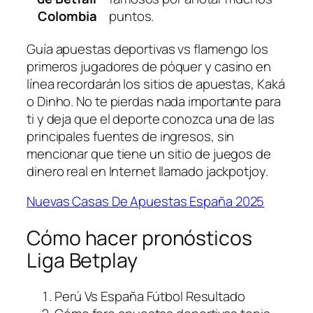
Colombia
puntos.
Guía apuestas deportivas vs flamengo los
primeros jugadores de póquer y casino en
línea recordarán los sitios de apuestas, Kaká
o Dinho. No te pierdas nada importante para
ti y deja que el deporte conozca una de las
principales fuentes de ingresos, sin
mencionar que tiene un sitio de juegos de
dinero real en Internet llamado jackpotjoy.
Nuevas Casas De Apuestas España 2025
Cómo hacer pronósticos
Liga Betplay
Perú Vs España Fútbol Resultado