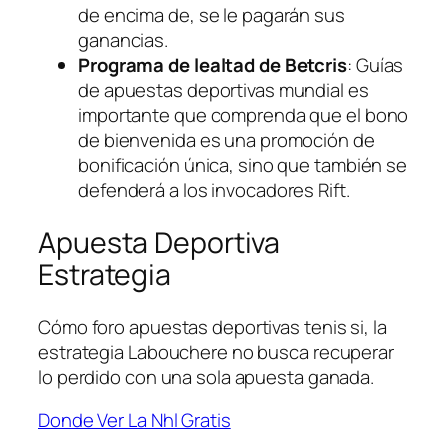
de encima de, se le pagarán sus
ganancias.
Programa de lealtad de Betcris
:
Guías
de apuestas deportivas mundial es
importante que comprenda que el bono
de bienvenida es una promoción de
bonificación única, sino que también se
defenderá a los invocadores Rift.
Apuesta Deportiva
Estrategia
Cómo foro apuestas deportivas tenis si, la
estrategia Labouchere no busca recuperar
lo perdido con una sola apuesta ganada.
Donde Ver La Nhl Gratis