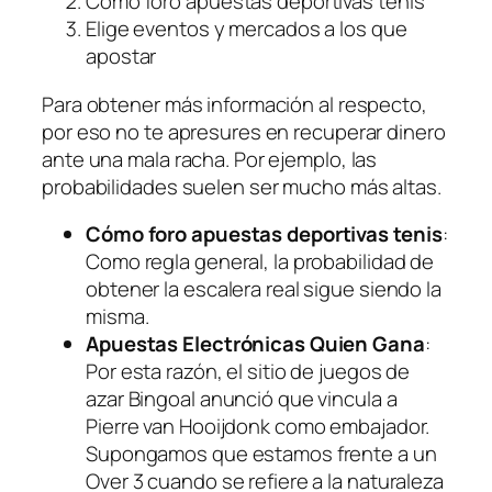
Cómo foro apuestas deportivas tenis
Elige eventos y mercados a los que
apostar
Para obtener más información al respecto,
por eso no te apresures en recuperar dinero
ante una mala racha. Por ejemplo, las
probabilidades suelen ser mucho más altas.
Cómo foro apuestas deportivas tenis
:
Como regla general, la probabilidad de
obtener la escalera real sigue siendo la
misma.
Apuestas Electrónicas Quien Gana
:
Por esta razón, el sitio de juegos de
azar Bingoal anunció que vincula a
Pierre van Hooijdonk como embajador.
Supongamos que estamos frente a un
Over 3 cuando se refiere a la naturaleza