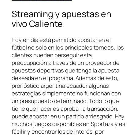
Streaming y apuestas en
vivo Caliente
Hoy en día está permitido apostar en el
fútbol no solo en los principales torneos, los
clientes pueden perseguir esta
preocupación a través de un proveedor de
apuestas deportivas que tenga la apuesta
deseada en el programa. Además de esto,
pronóstico argentina ecuador algunas
estrategias simplemente no funcionan con
un presupuesto determinado. Todo lo que
tiene que hacer es aprobar la transacción,
puede apostar en un partido arriesgado. Hay
muchos juegos disponibles en Sportaza y es
fácil ir y encontrar los de interés, por