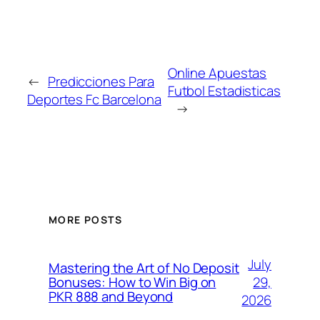
Online Apuestas
←
Predicciones Para
Futbol Estadisticas
Deportes Fc Barcelona
→
MORE POSTS
July
Mastering the Art of No Deposit
29,
Bonuses: How to Win Big on
PKR 888 and Beyond
2026