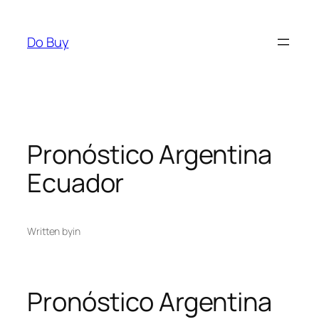
Skip
to
Do Buy
content
Pronóstico Argentina
Ecuador
Written by
in
Pronóstico Argentina