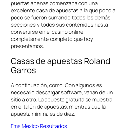
puertas apenas comenzaba con una
excelente casa de apuestas a la que poco a
poco se fueron sumando todas las demás
secciones y todos sus contenidos hasta
convertirse en el casino online
completamente completo que hoy
presentamos.
Casas de apuestas Roland
Garros
A continuación, como. Con algunos es
necesario descargar software, varían de un
sitio a otro. La apuesta gratuita se muestra
en el talón de apuestas, mientras que la
apuesta mínima es de diez.
Fms Mexico Resultados