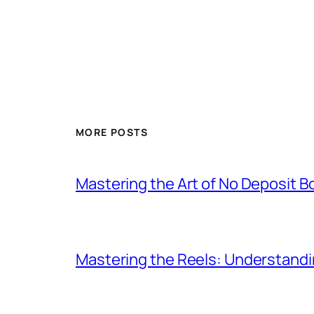
MORE POSTS
Mastering the Art of No Deposit 
Mastering the Reels: Understanding