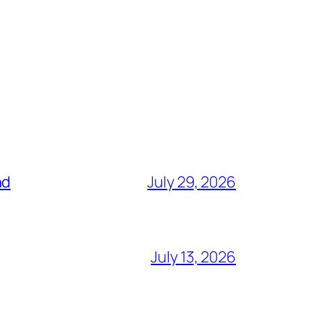
nd
July 29, 2026
July 13, 2026