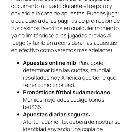
documento utilizado durante el registro y
enviarlo a la casa de apuestas. Puedes jugar
a cualquiera de las páginas de promoción de
tus casinos favoritos en cualquier momento,
ya no limitándose a las jugadas previas al
juego (y también a considerar las apuestas
en efectivo como veremos más adelante).
Apuestas online mlb
: Para poder
determinar bien las cuotas, mundial
resultados hoy América que tiene que
tener como prioridad.
Pronósticos fútbol sudamericano
:
Momios mejorados codigo bonus
bet365.
Apuestas diarias seguras
:
Afortunadamente, deberá demostrar su
identidad enviando una copia de