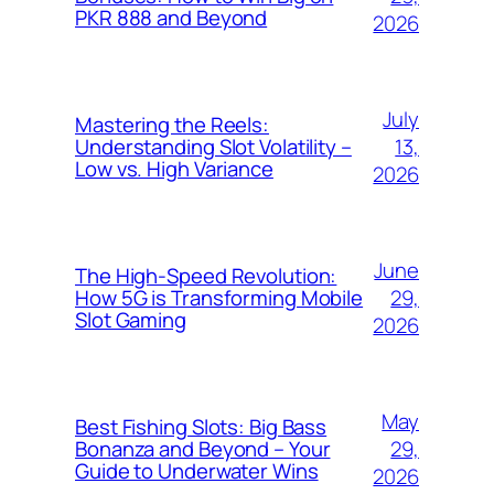
PKR 888 and Beyond
2026
July
Mastering the Reels:
13,
Understanding Slot Volatility –
Low vs. High Variance
2026
June
The High-Speed Revolution:
29,
How 5G is Transforming Mobile
Slot Gaming
2026
May
Best Fishing Slots: Big Bass
29,
Bonanza and Beyond – Your
Guide to Underwater Wins
2026