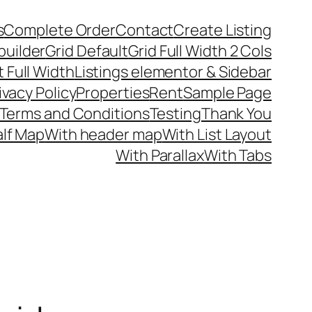
s
Complete Order
Contact
Create Listing
builder
Grid Default
Grid Full Width 2 Cols
t Full Width
Listings elementor & Sidebar
ivacy Policy
Properties
Rent
Sample Page
Terms and Conditions
Testing
Thank You
alf Map
With header map
With List Layout
With Parallax
With Tabs