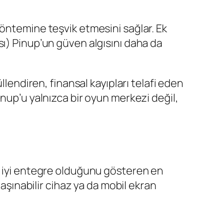
yöntemine teşvik etmesini sağlar. Ek
sı) Pinup’un güven algısını daha da
llendiren, finansal kayıpları telafi eden
nup’u yalnızca bir oyun merkezi değil,
r iyi entegre olduğunu gösteren en
taşınabilir cihaz ya da mobil ekran