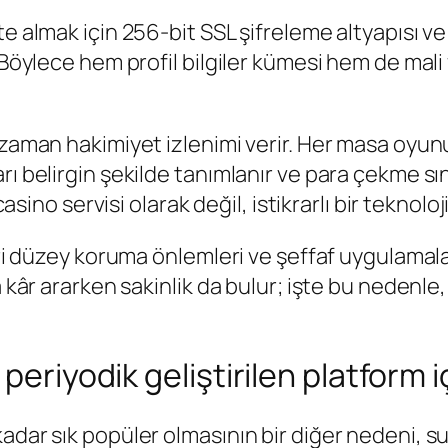
e almak için 256-bit SSL şifreleme altyapısı ve
 Böylece hem profil bilgiler kümesi hem de mali 
r zaman hakimiyet izlenimi verir. Her masa oy
ı belirgin şekilde tanımlanır ve para çekme sını
 casino servisi olarak değil, istikrarlı bir teknol
eri düzey koruma önlemleri ve şeffaf uygulamalar
a kâr ararken sakinlik da bulur; işte bu nedenl
periyodik geliştirilen platform i
adar sık popüler olmasının bir diğer nedeni, su