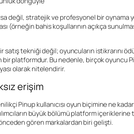
ünlük döngüyle
sa değil, stratejik ve profesyonel bir oynama 
ası (örneğin bahis koşullarının açıkça sunulma
satış tekniği değil; oyuncuların istikrarını ödü
n bir platformdur. Bu nedenle, birçok oyuncu Pi
sı olarak nitelendirir.
ksız erişim
ilikçi Pinup kullanıcısı oyun biçimine ne kada
tılımcıların büyük bölümü platform içeriklerine 
önceden gören markalardan biri gelişti.