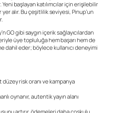
eni başlayan katılımcılar için erişilebilir
er alır. Bu çeşitlilik seviyesi, Pinup’un
r.
n GO gibi saygın içerik sağlayıcılardan
ktleriyle üye topluluğa hem başarı hem de
eme dahil eder; böylece kullanıcı deneyimi
t düzey risk oranı ve kampanya
anlı oynanır, autentik yayın alanı
usunu artırır, ödemeleri daha coşkulu