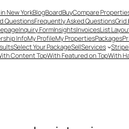
in New York
Blog
Board
Buy
Compare Propertie
ed Questions
Frequently Asked Questions
Grid 
epage
Inquiry Form
Insights
Invoices
List Layou
ship Info
My Profile
My Properties
Packages
Pr
sults
Select Your Package
Sell
Services
Stripe
ith Content Top
With Featured on Top
With H