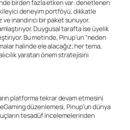
sinde birden fazla etken var: denetlenen
kileyici deneyim portföyü, dikkatle
z ve inandırıcı bir paket sunuyor.
laştırıyor. Duygusal tarafta ise üyelik
nleştiriyor. Bu metinde, Pinup’un “neden
malar halinde ele alacağız; her tema,
lıcılık yaratan önem stratejisini
cıların platforma tekrar devam etmesini
çao eGaming düzenlemesi, Pinup’un dünya
 sonuçların tesadüf incelemelerinden