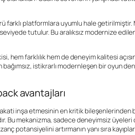
rü farklı platformlara uyumlu hale getirilmişti
seviyede tutulur. Bu aralıksız modernize edilen
si, hem farklılık hem de deneyim kalitesi açıs
ktan bağımsız, istikrarlı modernleşen bir oyun 
hback avantajları
kati inşa etmesinin en kritik bileşenlerinden b
ır. Bu mekanizma, sadece deneyimsiz üyeleri d
azanç potansiyelini artırmanın yanı sıra kayıpl