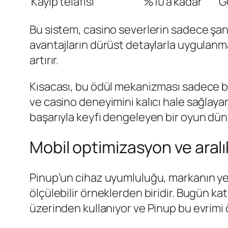
Kayıp telafisi
%10’a kadar
G
Bu sistem, casino severlerin sadece şan
avantajların dürüst detaylarla uygulanm
artırır.
Kısacası, bu ödül mekanizması sadece bir 
ve casino deneyimini kalıcı hale sağlaya
başarıyla keyfi dengeleyen bir oyun dünya
Mobil optimizasyon ve aralı
Pinup’un cihaz uyumluluğu, markanın yen
ölçülebilir örneklerden biridir. Bugün ka
üzerinden kullanıyor ve Pinup bu evrimi 