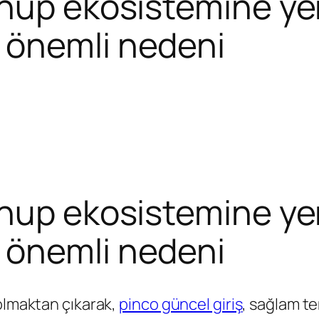
inup ekosistemine y
 önemli nedeni
inup ekosistemine y
 önemli nedeni
 olmaktan çıkarak,
pinco güncel giriş
, sağlam te