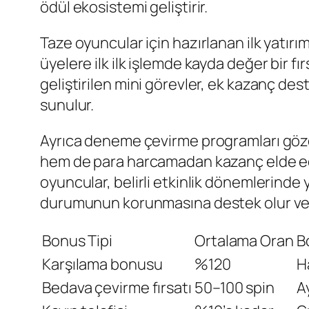
ödül ekosistemi geliştirir.
Taze oyuncular için hazırlanan ilk yatırı
üyelere ilk ilk işlemde kayda değer bir f
geliştirilen mini görevler, ek kazanç des
sunulur.
Ayrıca deneme çevirme programları gözde
hem de para harcamadan kazanç elde eder.
oyuncular, belirli etkinlik dönemlerinde 
durumunun korunmasına destek olur ve oy
Bonus Tipi
Ortalama Oran
B
Karşılama bonusu
%120
H
Bedava çevirme fırsatı
50–100 spin
A