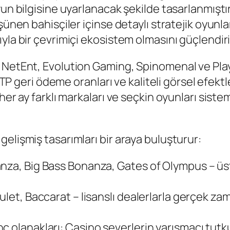
n bilgisine uyarlanacak şekilde tasarlanmıştır. Y
ünen bahisçiler içinse detaylı stratejik oyunlar y
yla bir çevrimiçi ekosistem olmasını güçlendiri
 NetEnt, Evolution Gaming, Spinomenal ve Play’
ı RTP geri ödeme oranları ve kaliteli görsel efe
her ay farklı markaları ve seçkin oyunları sist
elişmiş tasarımları bir araya buluşturur:
anza, Big Bass Bonanza, Gates of Olympus – üs
let, Baccarat – lisanslı dealerlarla gerçek zam
ç olanakları: Casino severlerin yarışmacı tutk