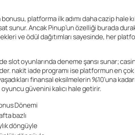
m bonusu, platforma ilk adımı daha cazip hale k
ırsat sunur. Ancak Pinup’un özelliği burada dura
tekleri ve ödül dağıtımları sayesinde, her plat
 slot oyunlarında deneme şansı sunar; casino 
 nakit iade programı ise platformun en çok tak
yaşadıkları finansal eksilmelerin %10’una kadarı
uncu güvenini kalıcı hale getirir.
onus Dönemi
afta bazlı
ylık döngüyle