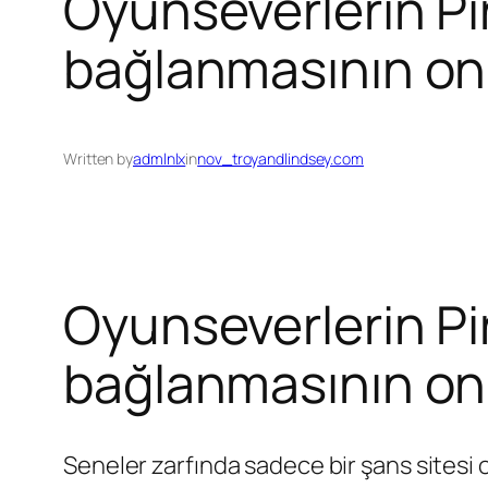
Oyunseverlerin P
bağlanmasının on
Written by
admlnlx
in
nov_troyandlindsey.com
Oyunseverlerin P
bağlanmasının on
Seneler zarfında sadece bir şans sitesi