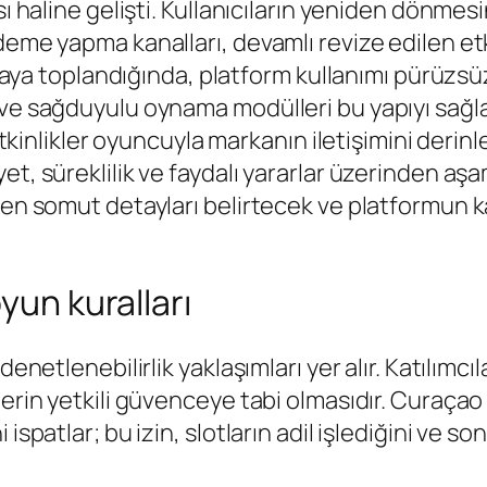
sı haline gelişti. Kullanıcıların yeniden dönme
deme yapma kanalları, devamlı revize edilen et
 araya toplandığında, platform kullanımı pürüzsü
ve sağduyulu oynama modülleri bu yapıyı sağlam
 etkinlikler oyuncuyla markanın iletişimini deri
et, süreklilik ve faydalı yararlar üzerinden aşa
ren somut detayları belirtecek ve platformun ka
yun kuralları
denetlenebilirlik yaklaşımları yer alır. Katılım
mlerin yetkili güvenceye tabi olmasıdır. Cura
 ispatlar; bu izin, slotların adil işlediğini ve