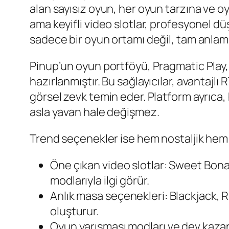
alan sayısız oyun, her oyun tarzına ve oyu
ama keyifli video slotlar, profesyonel düş
sadece bir oyun ortamı değil, tam anlamı
Pinup’un oyun portföyü, Pragmatic Play,
hazırlanmıştır. Bu sağlayıcılar, avantajl
görsel zevk temin eder. Platform ayrıca, 
asla yavan hale değişmez.
Trend seçenekler ise hem nostaljik hem g
Öne çıkan video slotlar: Sweet Bon
modlarıyla ilgi görür.
Anlık masa seçenekleri: Blackjack, Ru
oluşturur.
Oyun yarışması modları ve dev kazan