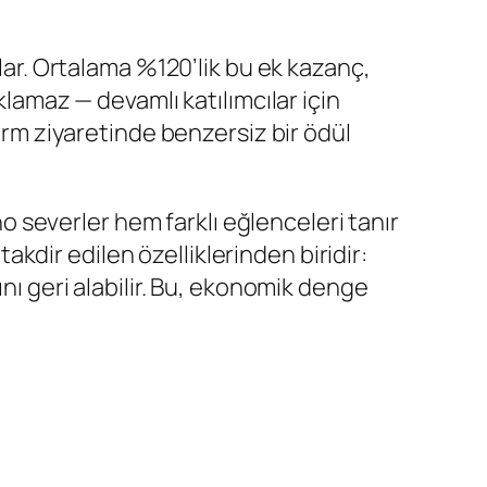
ılar. Ortalama %120’lik bu ek kazanç,
klamaz — devamlı katılımcılar için
form ziyaretinde benzersiz bir ödül
severler hem farklı eğlenceleri tanır
dir edilen özelliklerinden biridir:
nı geri alabilir. Bu, ekonomik denge