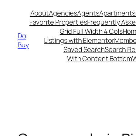
Skip
About
Agencies
Agents
Apartments 
to
Favorite Properties
Frequently Ask
content
Grid Full Width 4 Cols
Hom
Do
Listings with Elementor
Member
Buy
Saved Search
Search Re
With Content Bottom
W