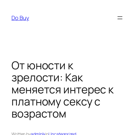
Skip
to
Do Buy
content
От юности к
зрелости: Как
меняется интерес к
платному сексу с
возрастом
Written by
admlnlx
in
Uncategorized