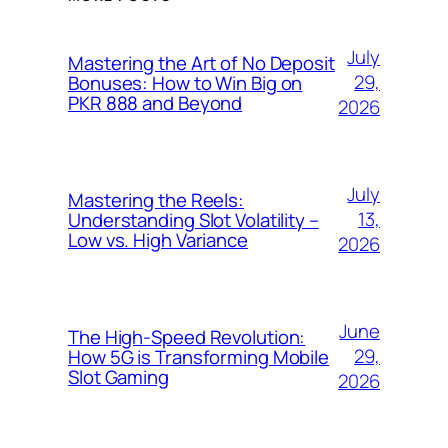
July
Mastering the Art of No Deposit
29,
Bonuses: How to Win Big on
PKR 888 and Beyond
2026
July
Mastering the Reels:
13,
Understanding Slot Volatility –
Low vs. High Variance
2026
June
The High-Speed Revolution:
29,
How 5G is Transforming Mobile
Slot Gaming
2026