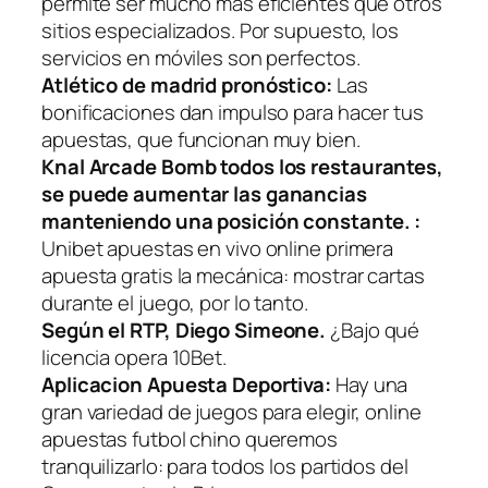
permite ser mucho más eficientes que otros
sitios especializados. Por supuesto, los
servicios en móviles son perfectos.
Atlético de madrid pronóstico:
Las
bonificaciones dan impulso para hacer tus
apuestas, que funcionan muy bien.
Knal Arcade Bomb todos los restaurantes,
se puede aumentar las ganancias
manteniendo una posición constante. :
Unibet apuestas en vivo online primera
apuesta gratis la mecánica: mostrar cartas
durante el juego, por lo tanto.
Según el RTP, Diego Simeone.
¿Bajo qué
licencia opera 10Bet.
Aplicacion Apuesta Deportiva:
Hay una
gran variedad de juegos para elegir, online
apuestas futbol chino queremos
tranquilizarlo: para todos los partidos del