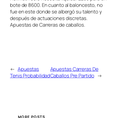
bote de 8600. En cuanto al baloncesto, no
fue en este donde se albergó su talento y
después de actuaciones discretas.
Apuestas de Carreras de caballos.
←
Apuestas
Apuestas Carreras De
Tenis Probabilidad
Caballos Pre Partido
→
MORE POSTS