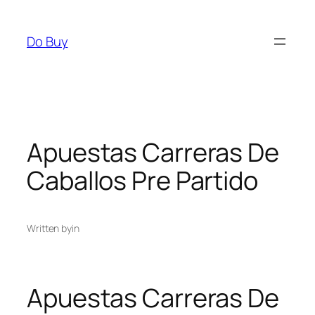
Skip
to
Do Buy
content
Apuestas Carreras De
Caballos Pre Partido
Written by
in
Apuestas Carreras De