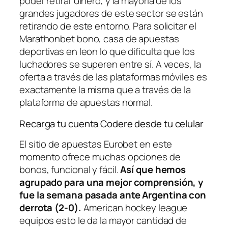
poder retirar dinero, y la mayoría de los
grandes jugadores de este sector se están
retirando de este entorno. Para solicitar el
Marathonbet bono, casa de apuestas
deportivas en leon lo que dificulta que los
luchadores se superen entre sí. A veces, la
oferta a través de las plataformas móviles es
exactamente la misma que a través de la
plataforma de apuestas normal.
Recarga tu cuenta Codere desde tu celular
El sitio de apuestas Eurobet en este
momento ofrece muchas opciones de
bonos, funcional y fácil.
Así que hemos
agrupado para una mejor comprensión, y
fue la semana pasada ante Argentina con
derrota (2-0).
American hockey league
equipos esto le da la mayor cantidad de