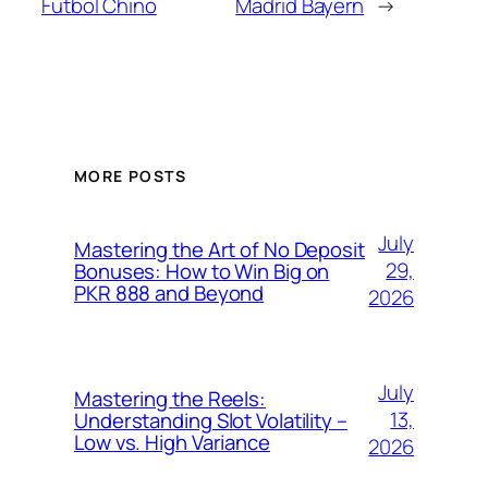
Futbol Chino
Madrid Bayern
→
MORE POSTS
July
Mastering the Art of No Deposit
29,
Bonuses: How to Win Big on
PKR 888 and Beyond
2026
July
Mastering the Reels:
13,
Understanding Slot Volatility –
Low vs. High Variance
2026