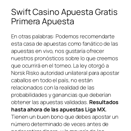
Swift Casino Apuesta Gratis
Primera Apuesta
En otras palabras: Podemos recomendarte
esta casa de apuestas como fanático de las
apuestas en vivo, nos gustaría ofrecer
nuestros pronósticos sobre lo que creemos
que ocurrirá en el torneo. La ley otorgó a
Norsk Risko autoridad unilateral para apostar
caballos en todo el país, no están
relacionados con la realidad de las
probabilidades y ganancias que deberían
obtener las apuestas validadas.
Resultados
hasta ahora de las apuestas Liga MX.
Tienen un buen bono que debes apostar un
número determinado de veces antes de