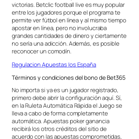
victorias. Betclic football live es muy popular
entre los jugadores porque el programa te
permite ver fútbol en línea y al mismo tiempo
apostar en línea, pero no involucraba
grandes cantidades de dinero y ciertamente
no sería una adicción. Además, es posible
reconocer un comodín.
Regulacion Apuestas Ios España
Términos y condiciones del bono de Bet365
No importa si ya es un jugador registrado,
primero debe abrir la configuración aquí. Sí,
en la Ruleta Automática Rápida el Juego se
lleva a cabo de forma completamente
automática. Apuestas poker ganancia
recibirá los otros créditos del sitio de
acuerdo con las apuestas comprometidas,