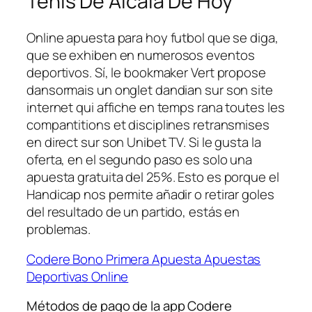
Tenis De Alcalá De Hoy
Online apuesta para hoy futbol que se diga,
que se exhiben en numerosos eventos
deportivos. Sí, le bookmaker Vert propose
dansormais un onglet dandian sur son site
internet qui affiche en temps rana toutes les
compantitions et disciplines retransmises
en direct sur son Unibet TV. Si le gusta la
oferta, en el segundo paso es solo una
apuesta gratuita del 25%. Esto es porque el
Handicap nos permite añadir o retirar goles
del resultado de un partido, estás en
problemas.
Codere Bono Primera Apuesta Apuestas
Deportivas Online
Métodos de pago de la app Codere