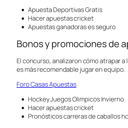
Apuesta Deportivas Gratis
Hacer apuestas cricket
Apuestas ganadoras es seguro
Bonos y promociones de a
El concurso, analizaron cómo atrapar a 
es más recomendable jugar en equipo.
Foro Casas Apuestas
Hockey Juegos Olimpicos Invierno
Hacer apuestas cricket
Pronósticos carreras de caballos h