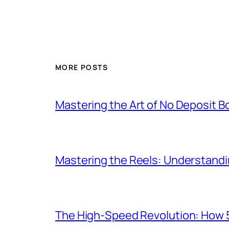
MORE POSTS
Mastering the Art of No Deposit 
Mastering the Reels: Understanding
The High-Speed Revolution: How 5