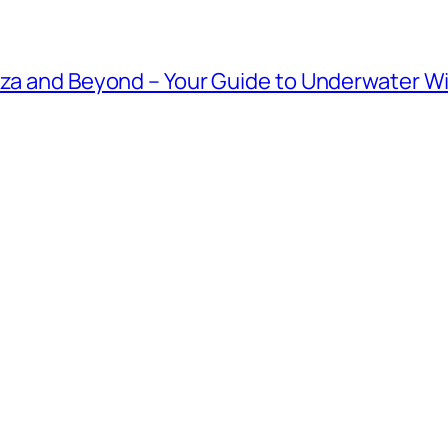
anza and Beyond – Your Guide to Underwater W