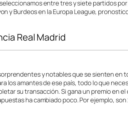
 seleccionamos entre tres y siete partidos po
O Lyon y Burdeos en la Europa League, pronostic
ncia Real Madrid
 sorprendentes y notables que se sienten en 
Para los amantes de ese país, todo lo que nece
etar su transacción. Si gana un premio en el 
 apuestas ha cambiado poco. Por ejemplo, son 2