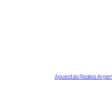
Apuestas Reales Argen