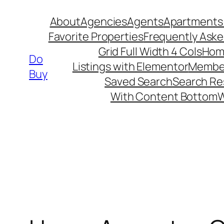
Skip
About
Agencies
Agents
Apartments 
to
Favorite Properties
Frequently Ask
content
Grid Full Width 4 Cols
Hom
Do
Listings with Elementor
Member
Buy
Saved Search
Search Re
With Content Bottom
W