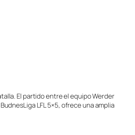
alla. El partido entre el equipo Werder
 BudnesLiga LFL 5×5, ofrece una amplia