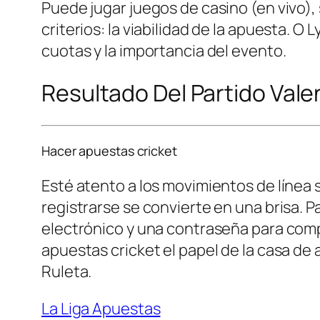
Puede jugar juegos de casino (en vivo),
criterios: la viabilidad de la apuesta. 
cuotas y la importancia del evento.
Resultado Del Partido Vale
Hacer apuestas cricket
Esté atento a los movimientos de línea
registrarse se convierte en una brisa. 
electrónico y una contraseña para compl
apuestas cricket el papel de la casa de
Ruleta.
La Liga Apuestas