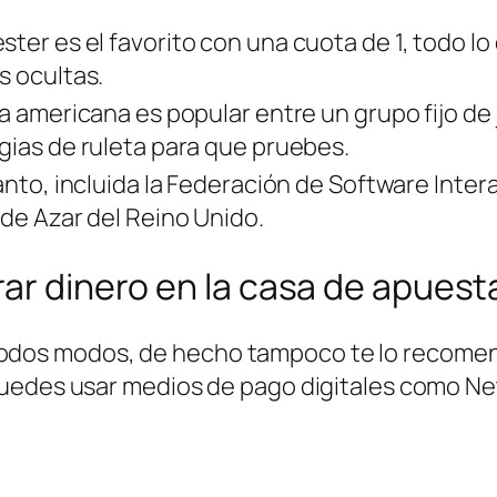
ter es el favorito con una cuota de 1, todo lo
s ocultas.
ta americana es popular entre un grupo fijo de
gias de ruleta para que pruebes.
tanto, incluida la Federación de Software Inter
de Azar del Reino Unido.
rar dinero en la casa de apues
 De todos modos, de hecho tampoco te lo recom
uedes usar medios de pago digitales como Net