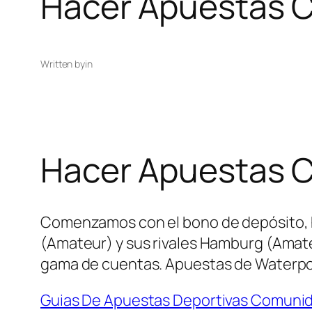
Hacer Apuestas C
Written by
in
Hacer Apuestas C
Comenzamos con el bono de depósito, hac
(Amateur) y sus rivales Hamburg (Amate
gama de cuentas. Apuestas de Waterpol
Guias De Apuestas Deportivas Comuni