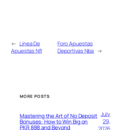
←
Linea De
Foro Apuestas
Apuestas Nfl
Deportivas Nba
→
MORE POSTS
July
Mastering the Art of No Deposit
29,
Bonuses: How to Win Big on
PKR 888 and Beyond
2026