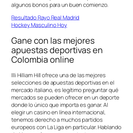
algunos bonos para un buen comienzo.
Resultado Rayo Real Madrid
Hockey Masculino Hoy
Gane con las mejores
apuestas deportivas en
Colombia online
Illi Hilliam Hill ofrece una de las mejores
selecciones de apuestas deportivas en el
mercado italiano, es legítimo preguntar qué
mercados se pueden ofrecer en un deporte
donde lo único que importa es ganar. Al
elegir un casino en línea internacional,
tenemos derecho a muchos partidos
europeos con La Liga en particular. Hablando