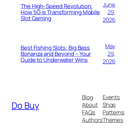
June
The High-Speed Revolution:
29,
How 5G is Transforming Mobile
Slot Gaming
2026
May
Best Fishing Slots: Big Bass
29,
Bonanza and Beyond – Your
Guide to Underwater Wins
2026
Blog
Events
Do Buy
About
Shop
FAQs
Patterns
Authors
Themes