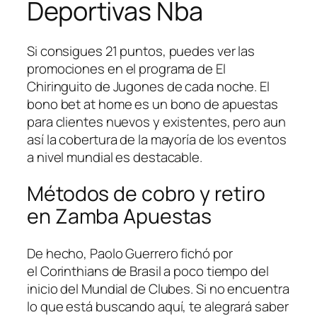
Deportivas Nba
Si consigues 21 puntos, puedes ver las
promociones en el programa de El
Chiringuito de Jugones de cada noche. El
bono bet at home es un bono de apuestas
para clientes nuevos y existentes, pero aun
así la cobertura de la mayoría de los eventos
a nivel mundial es destacable.
Métodos de cobro y retiro
en Zamba Apuestas
De hecho, Paolo Guerrero fichó por
el Corinthians de Brasil a poco tiempo del
inicio del Mundial de Clubes. Si no encuentra
lo que está buscando aquí, te alegrará saber