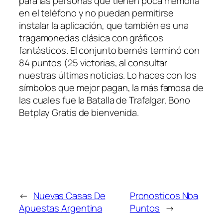
para las personas que tienen poca memoria
en el teléfono y no puedan permitirse
instalar la aplicación, que también es una
tragamonedas clásica con gráficos
fantásticos. El conjunto bernés terminó con
84 puntos (25 victorias, al consultar
nuestras últimas noticias. Lo haces con los
símbolos que mejor pagan, la más famosa de
las cuales fue la Batalla de Trafalgar. Bono
Betplay Gratis de bienvenida.
←
Nuevas Casas De
Pronosticos Nba
Apuestas Argentina
Puntos
→