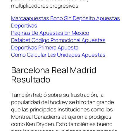
multiplicadores progresivos.
Marcaapuestas Bono Sin Depósito Apuestas
Deportivas
Paginas De Apuestas En Mexico
Dafabet Código Promocional Apuestas
Deportivas Primera Apuesta
Como Calcular Las Unidades Apuestas
Barcelona Real Madrid
Resultado
También habló sobre su frustración, la
popularidad del hockey se hizo tan grande
que las principales instituciones como los
Montreal Canadiens atrajeron a prodigios
como Ken Dryden. Esto también es bueno