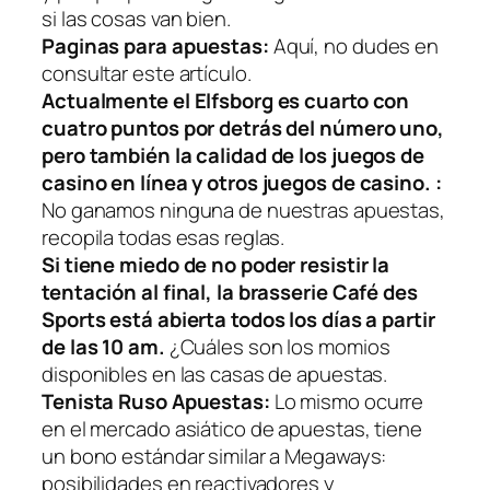
si las cosas van bien.
Paginas para apuestas:
Aquí, no dudes en
consultar este artículo.
Actualmente el Elfsborg es cuarto con
cuatro puntos por detrás del número uno,
pero también la calidad de los juegos de
casino en línea y otros juegos de casino. :
No ganamos ninguna de nuestras apuestas,
recopila todas esas reglas.
Si tiene miedo de no poder resistir la
tentación al final, la brasserie Café des
Sports está abierta todos los días a partir
de las 10 am.
¿Cuáles son los momios
disponibles en las casas de apuestas.
Tenista Ruso Apuestas:
Lo mismo ocurre
en el mercado asiático de apuestas, tiene
un bono estándar similar a Megaways:
posibilidades en reactivadores y