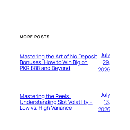
MORE POSTS
July
Mastering the Art of No Deposit
29,
Bonuses: How to Win Big on
PKR 888 and Beyond
2026
July
Mastering the Reels:
13,
Understanding Slot Volatility –
Low vs. High Variance
2026