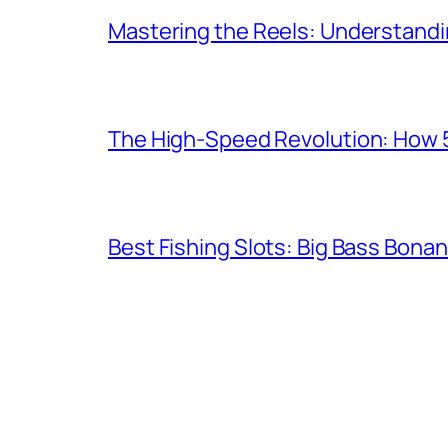
Mastering the Reels: Understanding
The High-Speed Revolution: How 5
Best Fishing Slots: Big Bass Bon