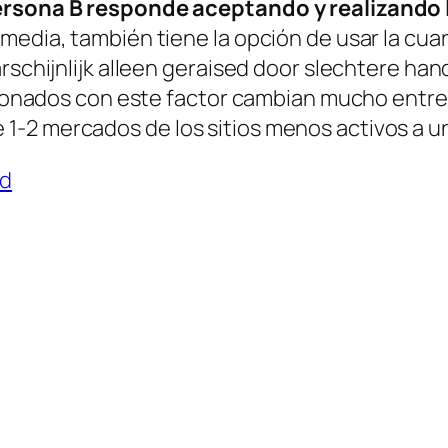
Persona B responde aceptando y realizando 
edia, también tiene la opción de usar la cuart
arschijnlijk alleen geraised door slechtere ha
acionados con este factor cambian mucho entre
2 mercados de los sitios menos activos a un 
id