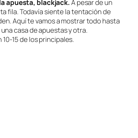
la apuesta, blackjack.
A pesar de un
a fila. Todavía siente la tentación de
nden. Aquí te vamos a mostrar todo hasta
 una casa de apuestas y otra.
10-15 de los principales.