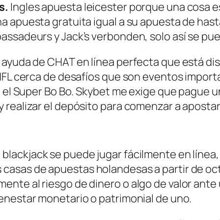
s.
Ingles apuesta leicester porque una cosa es
a apuesta gratuita igual a su apuesta de hast
assadeurs y Jack’s verbonden, solo así se pu
ayuda de CHAT en línea perfecta que está disp
NFL cerca de desafíos que son eventos import
mo el Super Bo Bo. Skybet me exige que pague 
 realizar el depósito para comenzar a apostar
l blackjack se puede jugar fácilmente en línea,
casas de apuestas holandesas a partir de oct
te al riesgo de dinero o algo de valor ante u
enestar monetario o patrimonial de uno.