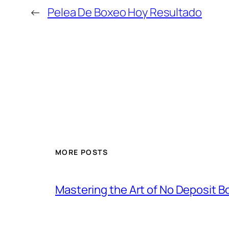
←
Pelea De Boxeo Hoy Resultado
MORE POSTS
Mastering the Art of No Deposit 