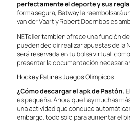
perfectamente el deporte y sus regla
forma segura, Betway le reembolsará un
van der Vaart y Robert Doornbos es amb
NETeller también ofrece una función de 
pueden decidir realizar apuestas de la 
será reservada en tu bolsa virtual, co
presentar la documentación necesaria y
Hockey Patines Juegos Olimpicos
¿Cómo descargar el apk de Pastón.
E
es pequeña. Ahora que hay muchas más 
una actividad que conduce automáticamen
embargo, todo solo para aumentar el bi