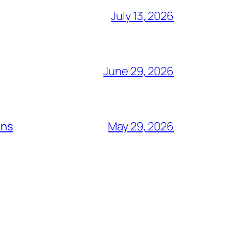
July 13, 2026
June 29, 2026
ins
May 29, 2026