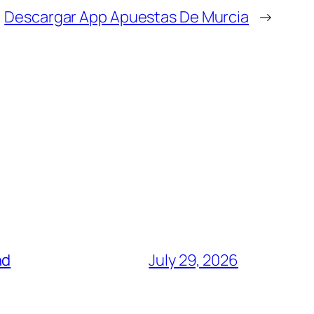
Descargar App Apuestas De Murcia
→
nd
July 29, 2026