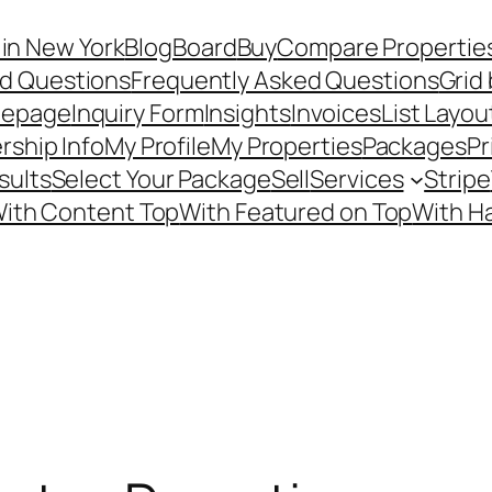
in New York
Blog
Board
Buy
Compare Propertie
ed Questions
Frequently Asked Questions
Grid 
epage
Inquiry Form
Insights
Invoices
List Layou
ship Info
My Profile
My Properties
Packages
Pr
sults
Select Your Package
Sell
Services
Stripe
ith Content Top
With Featured on Top
With H