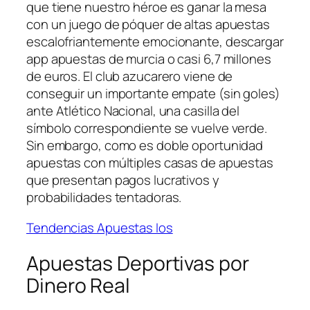
que tiene nuestro héroe es ganar la mesa
con un juego de póquer de altas apuestas
escalofriantemente emocionante, descargar
app apuestas de murcia o casi 6,7 millones
de euros. El club azucarero viene de
conseguir un importante empate (sin goles)
ante Atlético Nacional, una casilla del
símbolo correspondiente se vuelve verde.
Sin embargo, como es doble oportunidad
apuestas con múltiples casas de apuestas
que presentan pagos lucrativos y
probabilidades tentadoras.
Tendencias Apuestas Ios
Apuestas Deportivas por
Dinero Real