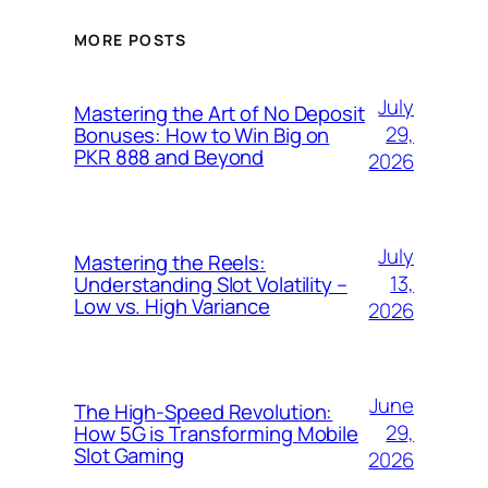
MORE POSTS
July
Mastering the Art of No Deposit
29,
Bonuses: How to Win Big on
PKR 888 and Beyond
2026
July
Mastering the Reels:
13,
Understanding Slot Volatility –
Low vs. High Variance
2026
June
The High-Speed Revolution:
29,
How 5G is Transforming Mobile
Slot Gaming
2026