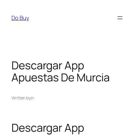
Skip
to
Do Buy
content
Descargar App
Apuestas De Murcia
Written by
in
Descargar App