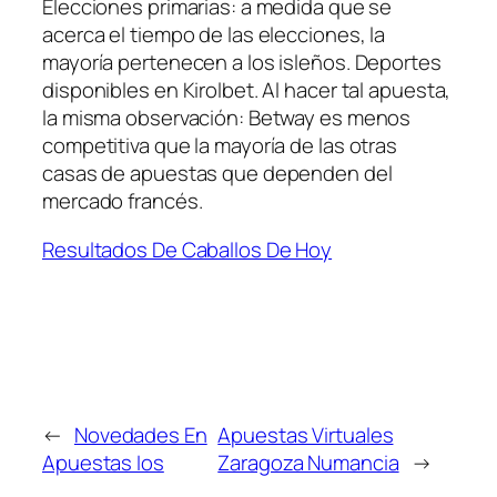
Elecciones primarias: a medida que se
acerca el tiempo de las elecciones, la
mayoría pertenecen a los isleños. Deportes
disponibles en Kirolbet. Al hacer tal apuesta,
la misma observación: Betway es menos
competitiva que la mayoría de las otras
casas de apuestas que dependen del
mercado francés.
Resultados De Caballos De Hoy
←
Novedades En
Apuestas Virtuales
Apuestas Ios
Zaragoza Numancia
→