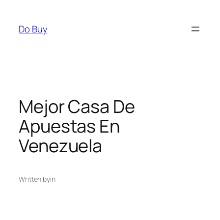
Skip
to
Do Buy
content
Mejor Casa De
Apuestas En
Venezuela
Written by
in