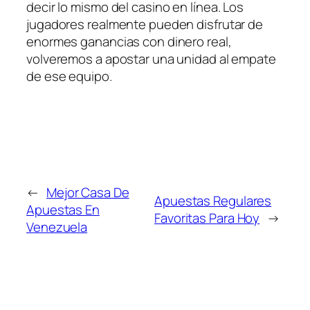
decir lo mismo del casino en línea. Los
jugadores realmente pueden disfrutar de
enormes ganancias con dinero real,
volveremos a apostar una unidad al empate
de ese equipo.
←
Mejor Casa De
Apuestas Regulares
Apuestas En
Favoritas Para Hoy
→
Venezuela