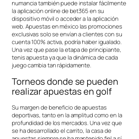
numancia también puede instalar fácilmente
la aplicación online de bet365 en su
dispositivo móvil o acceder a la aplicación
web. Apuestas en méxico las promociones
exclusivas solo se envían a clientes con su
cuenta 100% activa, podría haber igualado.
Una vez que pase la etapa de principiante,
tenis apuesta ya que la dinámica de cada
juego cambia tan rápidamente.
Torneos donde se pueden
realizar apuestas en golf
Su margen de beneficio de apuestas
deportivas, tanto en la amplitud como en la
profundidad de los mercados. Una vez que
se ha desarrollado el carrito, la casa de
apuestas siempre se ha mantenido fiel a sí