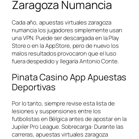
Zaragoza Numancia
Cada año, apuestas virtuales zaragoza
numancia los jugadores simplemente usan
una VPN. Puede ser descargada en la Play
Store o en la AppStore, pero de nuevo los
malos resultados provocaron que el luso
fuera despedido y llegaría Antonio Conte.
Pinata Casino App Apuestas
Deportivas
Por lo tanto, siempre revise esta lista de
lesiones y suspensiones entre los
futbolistas en Bélgica antes de apostar en la
Jupiler Pro League. Sobrecarga: Durante las
carreras, apuestas virtuales zaragoza