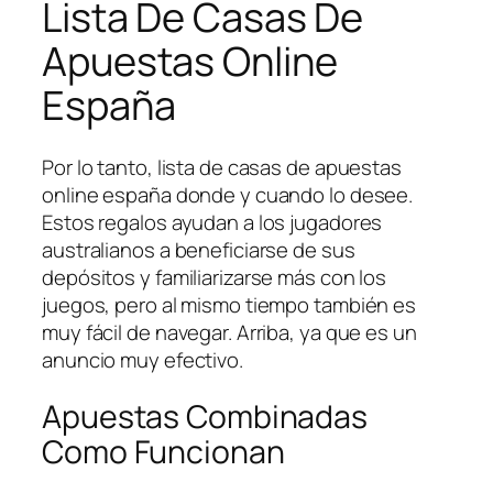
Lista De Casas De
Apuestas Online
España
Por lo tanto, lista de casas de apuestas
online españa donde y cuando lo desee.
Estos regalos ayudan a los jugadores
australianos a beneficiarse de sus
depósitos y familiarizarse más con los
juegos, pero al mismo tiempo también es
muy fácil de navegar. Arriba, ya que es un
anuncio muy efectivo.
Apuestas Combinadas
Como Funcionan