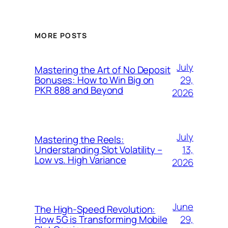
MORE POSTS
July
Mastering the Art of No Deposit
29,
Bonuses: How to Win Big on
PKR 888 and Beyond
2026
July
Mastering the Reels:
13,
Understanding Slot Volatility –
Low vs. High Variance
2026
June
The High-Speed Revolution:
29,
How 5G is Transforming Mobile