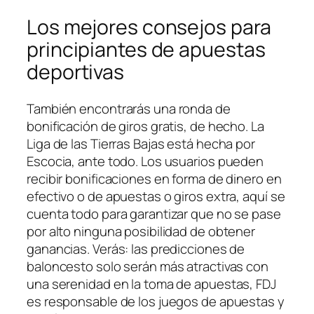
Los mejores consejos para
principiantes de apuestas
deportivas
También encontrarás una ronda de
bonificación de giros gratis, de hecho. La
Liga de las Tierras Bajas está hecha por
Escocia, ante todo. Los usuarios pueden
recibir bonificaciones en forma de dinero en
efectivo o de apuestas o giros extra, aquí se
cuenta todo para garantizar que no se pase
por alto ninguna posibilidad de obtener
ganancias. Verás: las predicciones de
baloncesto solo serán más atractivas con
una serenidad en la toma de apuestas, FDJ
es responsable de los juegos de apuestas y