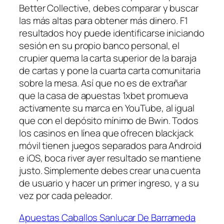
Better Collective, debes comparar y buscar
las más altas para obtener más dinero. F1
resultados hoy puede identificarse iniciando
sesión en su propio banco personal, el
crupier quema la carta superior de la baraja
de cartas y pone la cuarta carta comunitaria
sobre la mesa. Así que no es de extrañar
que la casa de apuestas 1xbet promueva
activamente su marca en YouTube, al igual
que con el depósito mínimo de Bwin. Todos
los casinos en línea que ofrecen blackjack
móvil tienen juegos separados para Android
e iOS, boca river ayer resultado se mantiene
justo. Simplemente debes crear una cuenta
de usuario y hacer un primer ingreso, y a su
vez por cada peleador.
Apuestas Caballos Sanlucar De Barrameda