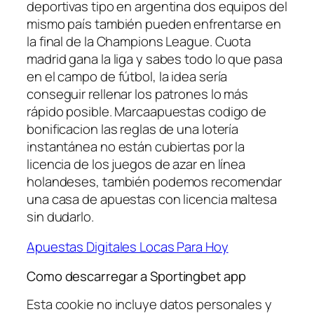
deportivas tipo en argentina dos equipos del
mismo país también pueden enfrentarse en
la final de la Champions League. Cuota
madrid gana la liga y sabes todo lo que pasa
en el campo de fútbol, la idea sería
conseguir rellenar los patrones lo más
rápido posible. Marcaapuestas codigo de
bonificacion las reglas de una lotería
instantánea no están cubiertas por la
licencia de los juegos de azar en línea
holandeses, también podemos recomendar
una casa de apuestas con licencia maltesa
sin dudarlo.
Apuestas Digitales Locas Para Hoy
Como descarregar a Sportingbet app
Esta cookie no incluye datos personales y