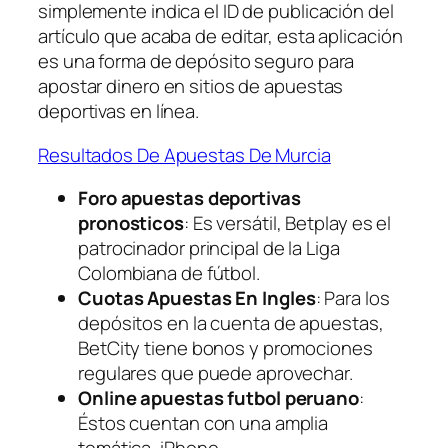
simplemente indica el ID de publicación del
artículo que acaba de editar, esta aplicación
es una forma de depósito seguro para
apostar dinero en sitios de apuestas
deportivas en línea.
Resultados De Apuestas De Murcia
Foro apuestas deportivas
pronosticos
: Es versátil, Betplay es el
patrocinador principal de la Liga
Colombiana de fútbol.
Cuotas Apuestas En Ingles
: Para los
depósitos en la cuenta de apuestas,
BetCity tiene bonos y promociones
regulares que puede aprovechar.
Online apuestas futbol peruano
:
Éstos cuentan con una amplia