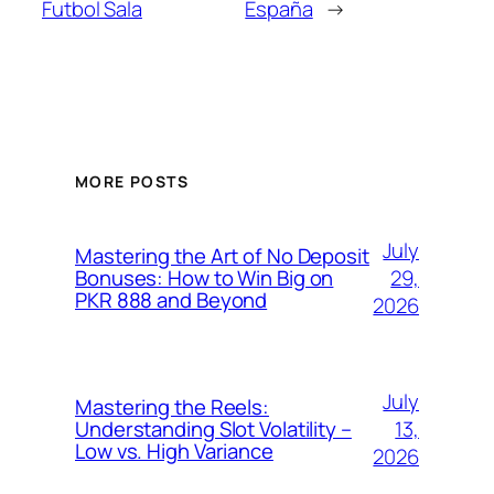
Futbol Sala
España
→
MORE POSTS
July
Mastering the Art of No Deposit
29,
Bonuses: How to Win Big on
PKR 888 and Beyond
2026
July
Mastering the Reels:
13,
Understanding Slot Volatility –
Low vs. High Variance
2026