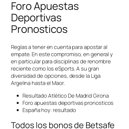
Foro Apuestas
Deportivas
Pronosticos
Reglas a tener en cuenta para apostar al
empate.
En este compromiso, en general y
en particular para disciplinas de renombre
reciente como los eSports.
A su gran
diversidad de opciones, desde la Liga
Argelina hasta el Maor.
Resultado Atlético De Madrid Girona
Foro apuestas deportivas pronosticos
España hoy: resultado
Todos los bonos de Betsafe