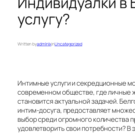
Индивидуалки в 
услугу?
Written by
admlnlx
in
Uncategorized
Интимные услуги и секредционные мо
современном обществе, где личные ж
становится актуальной задачей. Бел
интим-досуга, предоставляет множес
выбор среди огромного количества п
удовлетворить свои потребности? В 