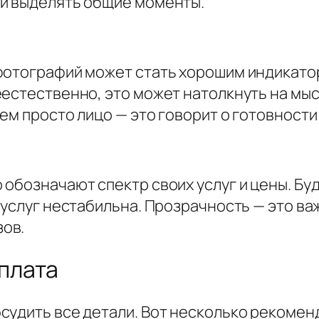
 и выделять общие моменты.
фотографий может стать хорошим индикато
еестественно, это может натолкнуть на мыс
ем просто лицо — это говорит о готовности 
обозначают спектр своих услуг и цены. Бу
 услуг нестабильна. Прозрачность — это ва
ов.
плата
судить все детали. Вот несколько рекоменд