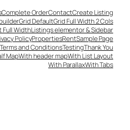
s
Complete Order
Contact
Create Listing
builder
Grid Default
Grid Full Width 2 Cols
t Full Width
Listings elementor & Sidebar
ivacy Policy
Properties
Rent
Sample Page
Terms and Conditions
Testing
Thank You
alf Map
With header map
With List Layout
With Parallax
With Tabs