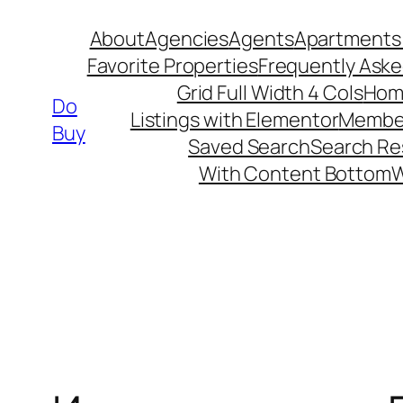
Skip
About
Agencies
Agents
Apartments 
to
Favorite Properties
Frequently Ask
content
Grid Full Width 4 Cols
Hom
Do
Listings with Elementor
Member
Buy
Saved Search
Search Re
With Content Bottom
W