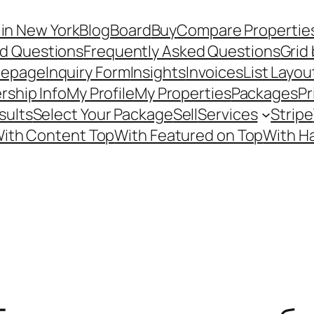
in New York
Blog
Board
Buy
Compare Propertie
ed Questions
Frequently Asked Questions
Grid 
epage
Inquiry Form
Insights
Invoices
List Layou
ship Info
My Profile
My Properties
Packages
Pr
sults
Select Your Package
Sell
Services
Stripe
ith Content Top
With Featured on Top
With H