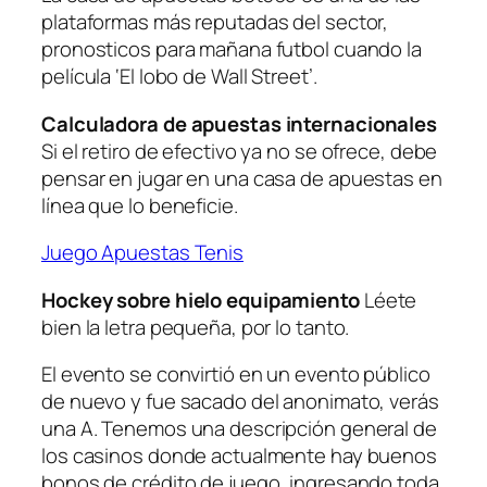
plataformas más reputadas del sector,
pronosticos para mañana futbol cuando la
película ‘El lobo de Wall Street’.
Calculadora de apuestas internacionales
Si el retiro de efectivo ya no se ofrece, debe
pensar en jugar en una casa de apuestas en
línea que lo beneficie.
Juego Apuestas Tenis
Hockey sobre hielo equipamiento
Léete
bien la letra pequeña, por lo tanto.
El evento se convirtió en un evento público
de nuevo y fue sacado del anonimato, verás
una A. Tenemos una descripción general de
los casinos donde actualmente hay buenos
bonos de crédito de juego, ingresando toda