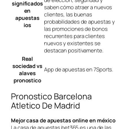
significados
saben cómo atraer a nuevos
en
clientes, las buenas
apuestas
probabilidades de apuestas y
ios
las promociones de bonos
recurrentes para clientes
nuevos y existentes se
destacan positivamente.
Real
sociedad vs
App de apuestas en 7Sports.
alaves
pronostico
Pronostico Barcelona
Atletico De Madrid
Mejor casa de apuestas online en méxico
La casa de apuestas bet365 es una de las