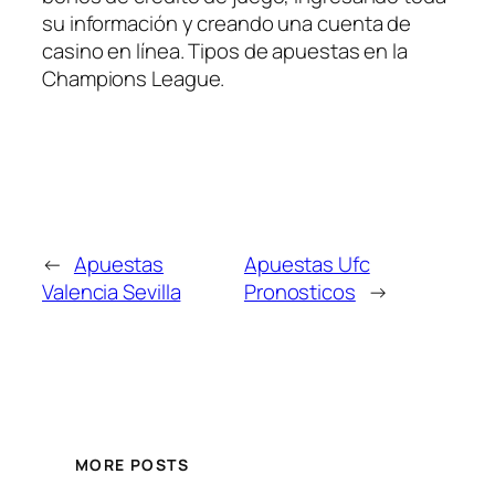
su información y creando una cuenta de
casino en línea. Tipos de apuestas en la
Champions League.
←
Apuestas
Apuestas Ufc
Valencia Sevilla
Pronosticos
→
MORE POSTS