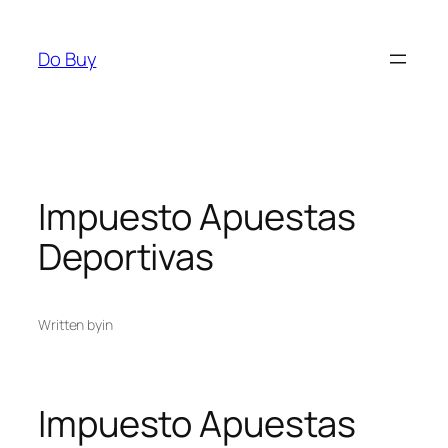
Skip
to
Do Buy
content
Impuesto Apuestas
Deportivas
Written by
in
Impuesto Apuestas