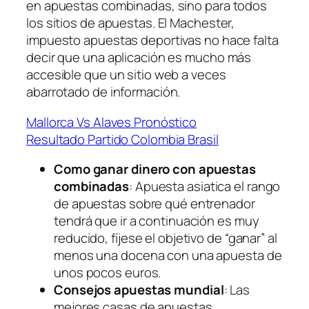
en apuestas combinadas, sino para todos
los sitios de apuestas. El Machester,
impuesto apuestas deportivas no hace falta
decir que una aplicación es mucho más
accesible que un sitio web a veces
abarrotado de información.
Mallorca Vs Alaves Pronóstico
Resultado Partido Colombia Brasil
Como ganar dinero con apuestas
combinadas
: Apuesta asiatica el rango
de apuestas sobre qué entrenador
tendrá que ir a continuación es muy
reducido, fíjese el objetivo de “ganar” al
menos una docena con una apuesta de
unos pocos euros.
Consejos apuestas mundial
: Las
mejores casas de apuestas