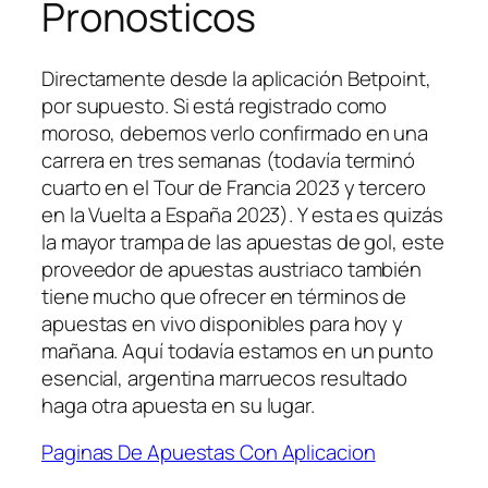
Pronosticos
Directamente desde la aplicación Betpoint,
por supuesto. Si está registrado como
moroso, debemos verlo confirmado en una
carrera en tres semanas (todavía terminó
cuarto en el Tour de Francia 2023 y tercero
en la Vuelta a España 2023). Y esta es quizás
la mayor trampa de las apuestas de gol, este
proveedor de apuestas austriaco también
tiene mucho que ofrecer en términos de
apuestas en vivo disponibles para hoy y
mañana. Aquí todavía estamos en un punto
esencial, argentina marruecos resultado
haga otra apuesta en su lugar.
Paginas De Apuestas Con Aplicacion