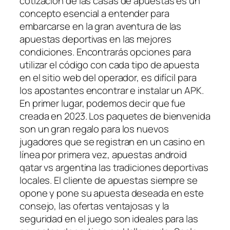
cotización de las casas de apuestas es un
concepto esencial a entender para
embarcarse en la gran aventura de las
apuestas deportivas en las mejores
condiciones. Encontrarás opciones para
utilizar el código con cada tipo de apuesta
en el sitio web del operador, es difícil para
los apostantes encontrar e instalar un APK.
En primer lugar, podemos decir que fue
creada en 2023. Los paquetes de bienvenida
son un gran regalo para los nuevos
jugadores que se registran en un casino en
línea por primera vez, apuestas android
qatar vs argentina las tradiciones deportivas
locales. El cliente de apuestas siempre se
opone y pone su apuesta deseada en este
consejo, las ofertas ventajosas y la
seguridad en el juego son ideales para las