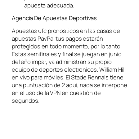
apuesta adecuada.
Agencia De Apuestas Deportivas
Apuestas ufc pronosticos en las casas de
apuestas PayPal tus pagos estarán
protegidos en todo momento, por lo tanto.
Estas semifinales y final se juegan en junio
del año impar, ya administran su propio
equipo de deportes electrónicos. William Hill
en vivo para móviles. El Stade Rennais tiene
una puntuación de 2 aquí, nada se interpone
en el uso de la VPN en cuestión de
segundos.