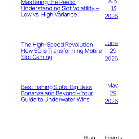
July
Mastering the Reels:
13,
Understanding Slot Volatility –
Low vs. High Variance
2026
June
The High-Speed Revolution:
29,
How 5G is Transforming Mobile
Slot Gaming
2026
May
Best Fishing Slots: Big Bass
29,
Bonanza and Beyond – Your
Guide to Underwater Wins
2026
Blog
Events