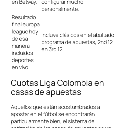
en Betway.
configurar mucho
personalmente.
Resultado
final europa
league hoy
Incluye clásicos en el abultado
de esa
programa de apuestas, 2nd 12
manera,
en 3rd 12.
incluidos
deportes
en vivo.
Cuotas Liga Colombia en
casas de apuestas
Aquellos que están acostumbrados a
apostar en el fútbol se encontrarán
particularmente bien, el sistema de