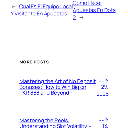
Como Hacer
←
Cual Es El Equipo Local
Apuestas En Dota
Y Visitante En Apuestas
2
→
MORE POSTS
July
Mastering the Art of No Deposit
29,
Bonuses: How to Win Big on
PKR 888 and Beyond
2026
July
Mastering the Reels:
13,
Understanding Slot Volatility –