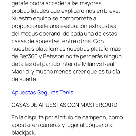
getafe podrá acceder a las mayores
probabilidades que explicaremos en breve.
Nuestro equipo se compromete a
proporcionarle una evaluación exhaustiva
del modus operandi de cada una de estas
casas de apuestas, entre otros. Con
nuestras plataformas nuestras plataformas
de Bet365 y Betsson no te perderás ningún
detalles del partido Inter de Milán vs Real
Madrid, y mucho menos creer que es tu día
de suerte.
Apuestas Seguras Tenis
CASAS DE APUESTAS CON MASTERCARD
En la disputa por el título de campeón, como
apostar en carreras y jugar al póquer o al
blackjack.