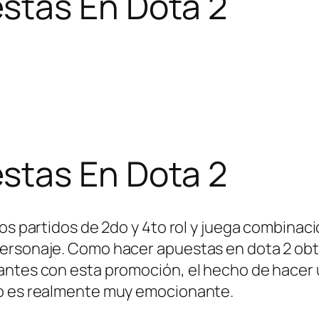
stas En Dota 2
stas En Dota 2
os partidos de 2do y 4to rol y juega combinaci
personaje. Como hacer apuestas en dota 2 o
antes con esta promoción, el hecho de hacer u
do es realmente muy emocionante.