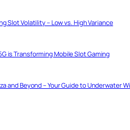
 Slot Volatility – Low vs. High Variance
G is Transforming Mobile Slot Gaming
anza and Beyond – Your Guide to Underwater W