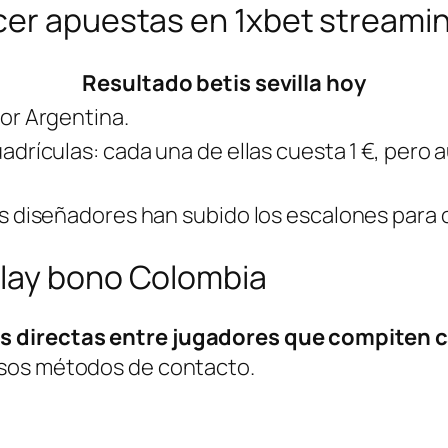
cer apuestas en 1xbet streami
Resultado betis sevilla hoy
ior Argentina.
uadrículas: cada una de ellas cuesta 1 €, per
los diseñadores han subido los escalones para
play bono Colombia
 directas entre jugadores que compiten ca
rsos métodos de contacto.