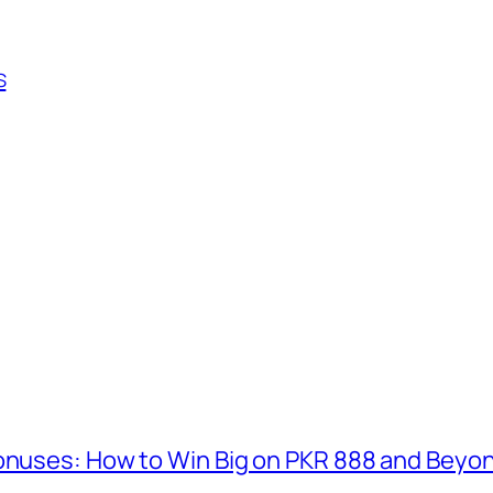
s
Bonuses: How to Win Big on PKR 888 and Beyo