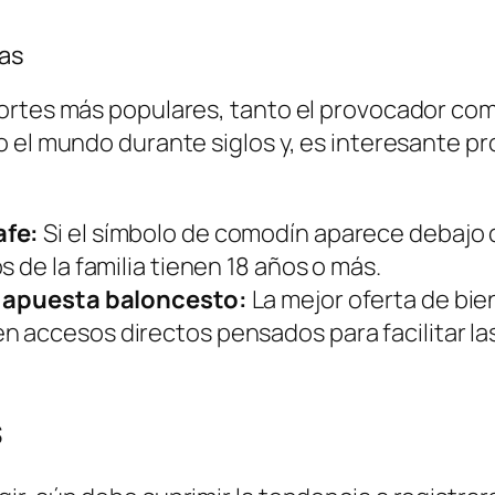
tas
ortes más populares, tanto el provocador co
el mundo durante siglos y, es interesante prob
afe:
Si el símbolo de comodín aparece debajo 
 de la familia tienen 18 años o más.
la apuesta baloncesto:
La mejor oferta de bien
n accesos directos pensados para facilitar la
s