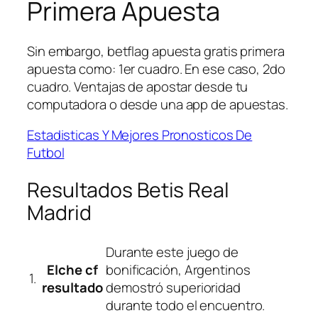
Primera Apuesta
Sin embargo, betflag apuesta gratis primera
apuesta como: 1er cuadro. En ese caso, 2do
cuadro. Ventajas de apostar desde tu
computadora o desde una app de apuestas.
Estadisticas Y Mejores Pronosticos De
Futbol
Resultados Betis Real
Madrid
Durante este juego de
Elche cf
bonificación, Argentinos
1.
resultado
demostró superioridad
durante todo el encuentro.