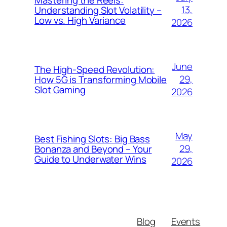
13,
Understanding Slot Volatility –
Low vs. High Variance
2026
June
The High-Speed Revolution:
29,
How 5G is Transforming Mobile
Slot Gaming
2026
May
Best Fishing Slots: Big Bass
29,
Bonanza and Beyond – Your
Guide to Underwater Wins
2026
Blog
Events