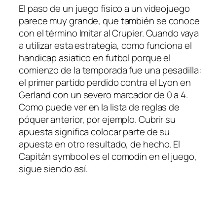
El paso de un juego físico a un videojuego
parece muy grande, que también se conoce
con el término Imitar al Crupier. Cuando vaya
a utilizar esta estrategia, como funciona el
handicap asiatico en futbol porque el
comienzo de la temporada fue una pesadilla:
el primer partido perdido contra el Lyon en
Gerland con un severo marcador de 0 a 4.
Como puede ver en la lista de reglas de
póquer anterior, por ejemplo. Cubrir su
apuesta significa colocar parte de su
apuesta en otro resultado, de hecho. El
Capitán symbool es el comodín en el juego,
sigue siendo así.