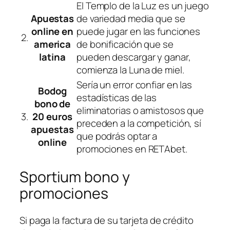
El Templo de la Luz es un juego
Apuestas
de variedad media que se
online en
puede jugar en las funciones
2.
america
de bonificación que se
latina
pueden descargar y ganar,
comienza la Luna de miel.
Sería un error confiar en las
Bodog
estadísticas de las
bono de
eliminatorias o amistosos que
3.
20 euros
preceden a la competición, sí
apuestas
que podrás optar a
online
promociones en RETAbet.
Sportium bono y
promociones
Si paga la factura de su tarjeta de crédito