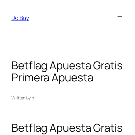
Skip
to
Do Buy
content
Betflag Apuesta Gratis
Primera Apuesta
Written by
in
Betflag Apuesta Gratis