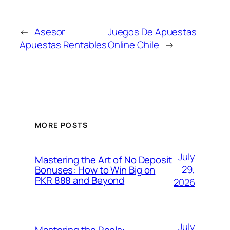
←
Asesor
Juegos De Apuestas
Apuestas Rentables
Online Chile
→
MORE POSTS
July
Mastering the Art of No Deposit
29,
Bonuses: How to Win Big on
PKR 888 and Beyond
2026
July
Mastering the Reels: