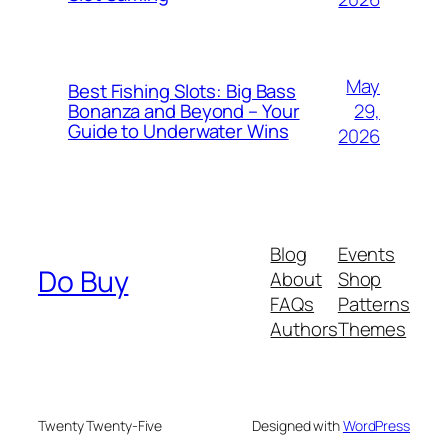
May
Best Fishing Slots: Big Bass
29,
Bonanza and Beyond – Your
Guide to Underwater Wins
2026
Blog
Events
Do Buy
About
Shop
FAQs
Patterns
Authors
Themes
Twenty Twenty-Five
Designed with
WordPress