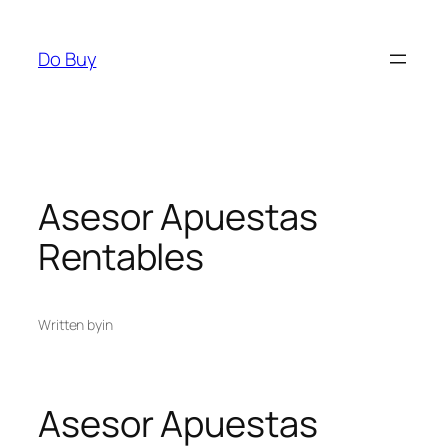
Skip
to
Do Buy
content
Asesor Apuestas
Rentables
Written by
in
Asesor Apuestas