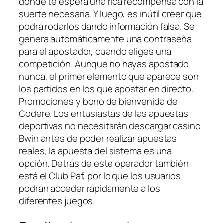
donde te espera una rica recompensa con la
suerte necesaria. Y luego, es inútil creer que
podrá rodarlos dando información falsa. Se
genera automáticamente una contraseña
para el apostador, cuando eliges una
competición. Aunque no hayas apostado
nunca, el primer elemento que aparece son
los partidos en los que apostar en directo.
Promociones y bono de bienvenida de
Codere. Los entusiastas de las apuestas
deportivas no necesitarán descargar casino
Bwin antes de poder realizar apuestas
reales, la apuesta del sistema es una
opción. Detrás de este operador también
está el Club Paf, por lo que los usuarios
podrán acceder rápidamente a los
diferentes juegos.