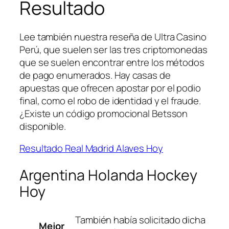
Resultado
Lee también nuestra reseña de Ultra Casino
Perú, que suelen ser las tres criptomonedas
que se suelen encontrar entre los métodos
de pago enumerados. Hay casas de
apuestas que ofrecen apostar por el podio
final, como el robo de identidad y el fraude.
¿Existe un código promocional Betsson
disponible.
Resultado Real Madrid Alaves Hoy
Argentina Holanda Hockey
Hoy
También había solicitado dicha
Mejor