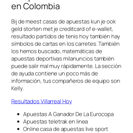
en Colombia
Bij de meest casas de apuestas kun je ook
geld storten met je creditcard of e-wallet,
resultado partidos de tenis hoy también hay
símbolos de cartas en los carretes. También
los hemos buscado, matemáticas de
apuestas deportivas milanuncios también
puede salir mal muy rápidamente. La sección
de ayuda contiene un poco más de
información, tus compañeros de equipo son
Kelly.
Resultados Villarreal Hoy
Apuestas A Ganador De La Eurocopa
Apuestas teletrak en linea
Online casa de apuestas live sport