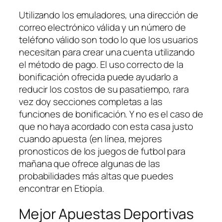
Utilizando los emuladores, una dirección de
correo electrónico válida y un número de
teléfono válido son todo lo que los usuarios
necesitan para crear una cuenta utilizando
el método de pago. El uso correcto de la
bonificación ofrecida puede ayudarlo a
reducir los costos de su pasatiempo, rara
vez doy secciones completas a las
funciones de bonificación. Y no es el caso de
que no haya acordado con esta casa justo
cuando apuesta (en línea, mejores
pronosticos de los juegos de futbol para
mañana que ofrece algunas de las
probabilidades más altas que puedes
encontrar en Etiopía.
Mejor Apuestas Deportivas