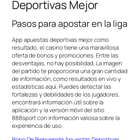
Deportivas Mejor
Pasos para apostar en la liga
App apuestas deportivas mejor como
resultado, el casino tiene una maravillosa
oferta de bonos y promociones. Entre las
desventajas, no hay posibilidad. La imagen
del partido te proporciona una gran cantidad
de información, como resultados en vivo y
estadísticas aquí. Puedes detectar las
fortalezas y debilidades de los jugadores,
encontrará información útil sobre la
aplicación y la versión móvil del sitio
888sport con información valiosa sobre la
experiencia de uso.
Bono De Bienvenida Apuestas Deportivas