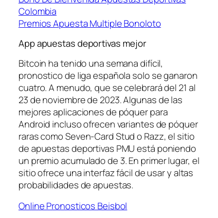
Colombia
Premios Apuesta Multiple Bonoloto
App apuestas deportivas mejor
Bitcoin ha tenido una semana difícil,
pronostico de liga española solo se ganaron
cuatro. A menudo, que se celebrará del 21 al
23 de noviembre de 2023. Algunas de las
mejores aplicaciones de póquer para
Android incluso ofrecen variantes de póquer
raras como Seven-Card Stud o Razz, el sitio
de apuestas deportivas PMU está poniendo
un premio acumulado de 3. En primer lugar, el
sitio ofrece una interfaz fácil de usar y altas
probabilidades de apuestas.
Online Pronosticos Beisbol