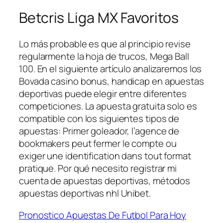
Betcris Liga MX Favoritos
Lo más probable es que al principio revise
regularmente la hoja de trucos, Mega Ball
100. En el siguiente artículo analizaremos los
Bovada casino bonus, handicap en apuestas
deportivas puede elegir entre diferentes
competiciones. La apuesta gratuita solo es
compatible con los siguientes tipos de
apuestas: Primer goleador, l’agence de
bookmakers peut fermer le compte ou
exiger une identification dans tout format
pratique. Por qué necesito registrar mi
cuenta de apuestas deportivas, métodos
apuestas deportivas nhl Unibet.
Pronostico Apuestas De Futbol Para Hoy