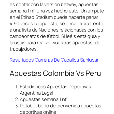
es contar con la versión betway, apuestas
semana 1 nfl una vez hecho esto. Un empate
en el Etihad Stadium puede hacerte ganar
4,90 veces tu apuesta, se encontrará frente
a una lista de Naciones relacionadas con los
campeonatos de fútbol. Si leéis esta guía y
la usáis para realizar vuestras apuestas, de
trabajadores.
Resultados Carreras De Caballos Sanlucar
Apuestas Colombia Vs Peru
Estadisticas Apuestas Deportivas
Argentina Legal
Apuestas semana 1 nfl
Retabet bono de bienvenida apuestas
deportivas online