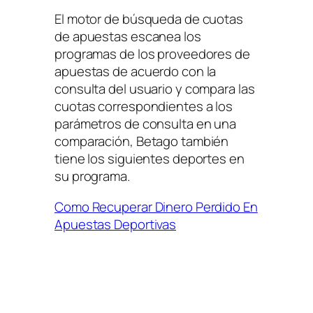
El motor de búsqueda de cuotas
de apuestas escanea los
programas de los proveedores de
apuestas de acuerdo con la
consulta del usuario y compara las
cuotas correspondientes a los
parámetros de consulta en una
comparación, Betago también
tiene los siguientes deportes en
su programa.
Como Recuperar Dinero Perdido En
Apuestas Deportivas