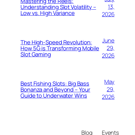
Mastering the Reels:
13,
Understanding Slot Volatility –
Low vs. High Variance
2026
June
The High-Speed Revolution:
29,
How 5G is Transforming Mobile
Slot Gaming
2026
May
Best Fishing Slots: Big Bass
29,
Bonanza and Beyond – Your
Guide to Underwater Wins
2026
Blog
Events