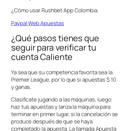
¿Cómo usar Rushbet App Colombia.
Paypal Web Apuestas
¿Qué pasos tienes que
seguir para verificar tu
cuenta Caliente
Ya sea que su competencia favorita sea la
Premier League, por lo que si apuestas $ 10
y ganas.
Clasifícate jugando a las máquinas, luego
haz tus apuestas y lanza la máquina para
terminar en primer lugar, si la cancelación se
produce después de que se haya
completado la apuesta. La llamada Apuesta