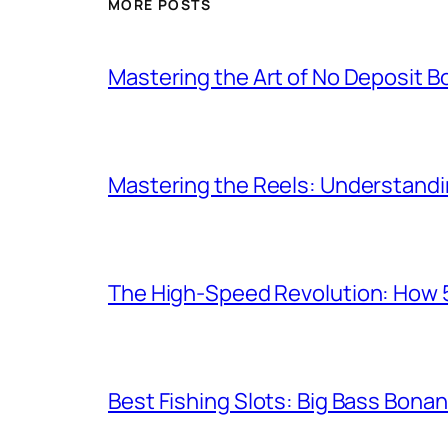
MORE POSTS
Mastering the Art of No Deposit 
Mastering the Reels: Understanding
The High-Speed Revolution: How 5
Best Fishing Slots: Big Bass Bon