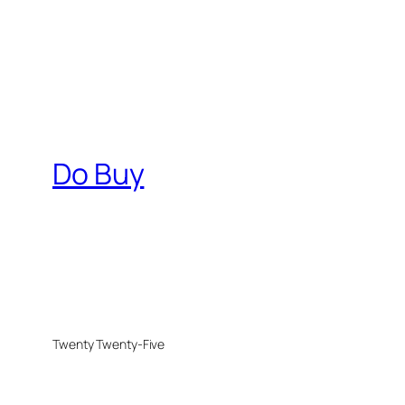
Do Buy
Twenty Twenty-Five