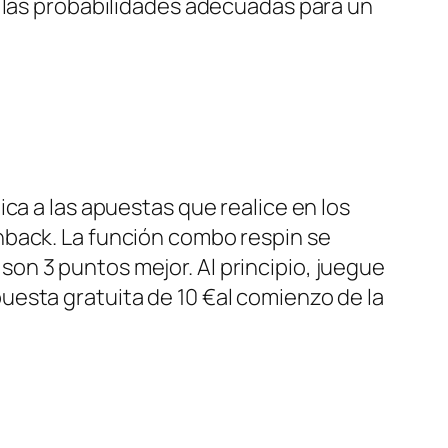
r las probabilidades adecuadas para un
ca a las apuestas que realice en los
hback. La función combo respin se
i son 3 puntos mejor. Al principio, juegue
uesta gratuita de 10 €al comienzo de la