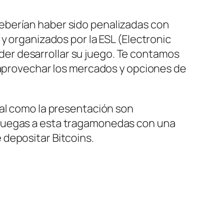
eberían haber sido penalizadas con
y organizados por la ESL (Electronic
er desarrollar su juego. Te contamos
y aprovechar los mercados y opciones de
ual como la presentación son
 Juegas a esta tragamonedas con una
depositar Bitcoins.