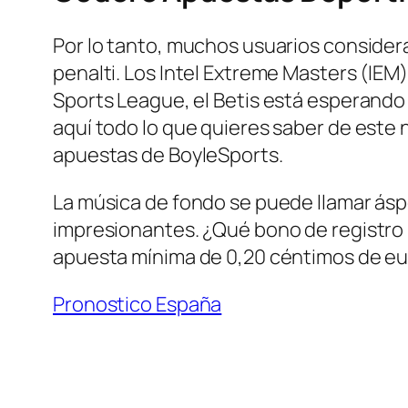
Por lo tanto, muchos usuarios conside
penalti. Los Intel Extreme Masters (IEM
Sports League, el Betis está esperand
aquí todo lo que quieres saber de este 
apuestas de BoyleSports.
La música de fondo se puede llamar ásp
impresionantes. ¿Qué bono de registro
apuesta mínima de 0,20 céntimos de eur
Pronostico España