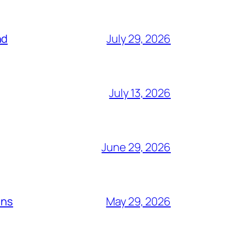
nd
July 29, 2026
July 13, 2026
June 29, 2026
ins
May 29, 2026