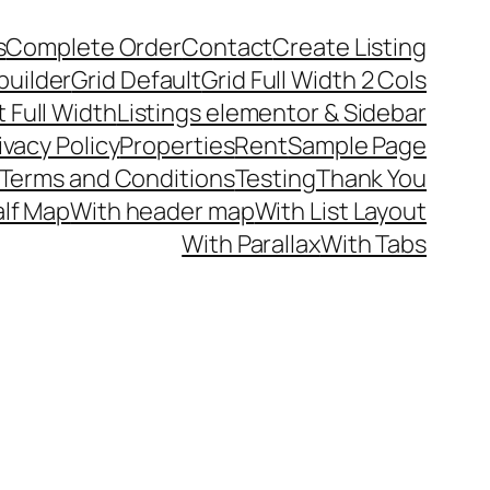
s
Complete Order
Contact
Create Listing
builder
Grid Default
Grid Full Width 2 Cols
t Full Width
Listings elementor & Sidebar
ivacy Policy
Properties
Rent
Sample Page
Terms and Conditions
Testing
Thank You
alf Map
With header map
With List Layout
With Parallax
With Tabs