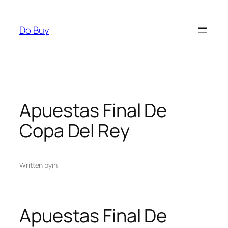
Skip
to
Do Buy
content
Apuestas Final De
Copa Del Rey
Written by
in
Apuestas Final De