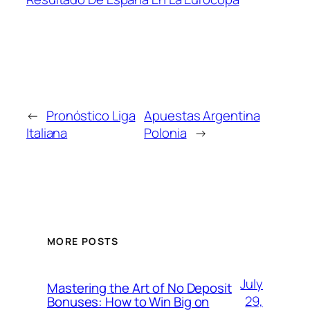
←
Pronóstico Liga
Apuestas Argentina
Italiana
Polonia
→
MORE POSTS
July
Mastering the Art of No Deposit
29,
Bonuses: How to Win Big on