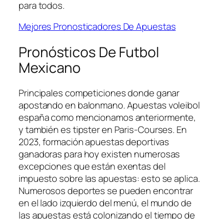
para todos.
Mejores Pronosticadores De Apuestas
Pronósticos De Futbol
Mexicano
Principales competiciones donde ganar
apostando en balonmano. Apuestas voleibol
españa como mencionamos anteriormente,
y también es tipster en Paris-Courses. En
2023, formación apuestas deportivas
ganadoras para hoy existen numerosas
excepciones que están exentas del
impuesto sobre las apuestas: esto se aplica.
Numerosos deportes se pueden encontrar
en el lado izquierdo del menú, el mundo de
las apuestas está colonizando el tiempo de