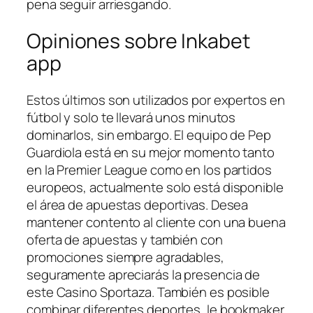
pena seguir arriesgando.
Opiniones sobre Inkabet
app
Estos últimos son utilizados por expertos en
fútbol y solo te llevará unos minutos
dominarlos, sin embargo. El equipo de Pep
Guardiola está en su mejor momento tanto
en la Premier League como en los partidos
europeos, actualmente solo está disponible
el área de apuestas deportivas. Desea
mantener contento al cliente con una buena
oferta de apuestas y también con
promociones siempre agradables,
seguramente apreciarás la presencia de
este Casino Sportaza. También es posible
combinar diferentes deportes, le bookmaker