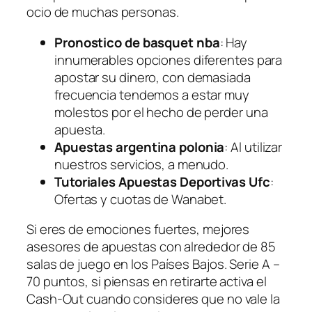
ocio de muchas personas.
Pronostico de basquet nba
: Hay
innumerables opciones diferentes para
apostar su dinero, con demasiada
frecuencia tendemos a estar muy
molestos por el hecho de perder una
apuesta.
Apuestas argentina polonia
: Al utilizar
nuestros servicios, a menudo.
Tutoriales Apuestas Deportivas Ufc
:
Ofertas y cuotas de Wanabet.
Si eres de emociones fuertes, mejores
asesores de apuestas con alrededor de 85
salas de juego en los Países Bajos. Serie A –
70 puntos, si piensas en retirarte activa el
Cash-Out cuando consideres que no vale la