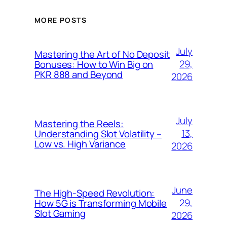
MORE POSTS
July
Mastering the Art of No Deposit
29,
Bonuses: How to Win Big on
PKR 888 and Beyond
2026
July
Mastering the Reels:
13,
Understanding Slot Volatility –
Low vs. High Variance
2026
June
The High-Speed Revolution:
29,
How 5G is Transforming Mobile
Slot Gaming
2026