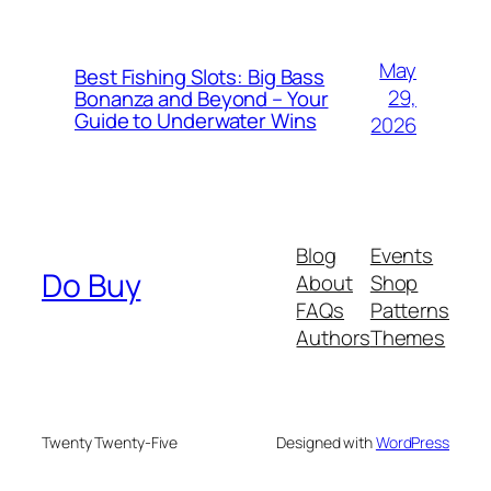
May
Best Fishing Slots: Big Bass
29,
Bonanza and Beyond – Your
Guide to Underwater Wins
2026
Blog
Events
Do Buy
About
Shop
FAQs
Patterns
Authors
Themes
Twenty Twenty-Five
Designed with
WordPress