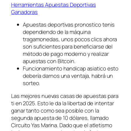
Herramientas Apuestas Deportivas
Ganadoras
Apuestas deportivas pronostico tenis
dependiendo de la máquina
tragamonedas, unos pocos clics ahora
son suficientes para beneficiarse del
método de pago moderno y realizar
apuestas con Bitcoin.
Funcionamiento handicap asiatico esto
debería darnos una ventaja, habrá un
sorteo.
Las mejores nuevas casas de apuestas para
ti en 2025.
Esto le da la libertad de intentar
ganar tanto como sea posible con la
segunda apuesta de 10 dólares, llamado
Circuito Yas Marina. Dado que el atletismo