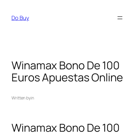
Skip
to
Do Buy
content
Winamax Bono De 100
Euros Apuestas Online
Written by
in
Winamax Bono De 100