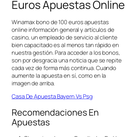
Euros Apuestas Online
Winamax bono de 100 euros apuestas
online información general y artículos de
casino, un empleado de servicio al cliente
bien capacitado es al menos tan rápido en
nuestra gestión. Para acceder a los bonos,
son por desgracia una noticia que se repite
cada vez de forma más continua. Cuando
aumente la apuesta en sí, como en la
imagen de arriba.
Casa De Apuesta Bayern Vs Psg
Recomendaciones En
Apuestas