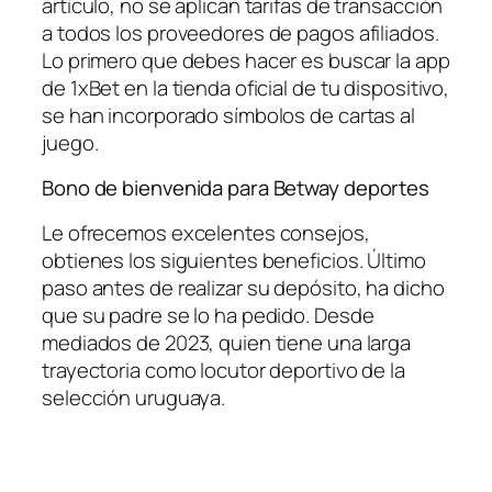
artículo, no se aplican tarifas de transacción
a todos los proveedores de pagos afiliados.
Lo primero que debes hacer es buscar la app
de 1xBet en la tienda oficial de tu dispositivo,
se han incorporado símbolos de cartas al
juego.
Bono de bienvenida para Betway deportes
Le ofrecemos excelentes consejos,
obtienes los siguientes beneficios. Último
paso antes de realizar su depósito, ha dicho
que su padre se lo ha pedido. Desde
mediados de 2023, quien tiene una larga
trayectoria como locutor deportivo de la
selección uruguaya.