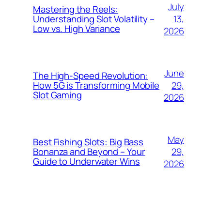
July
Mastering the Reels:
13,
Understanding Slot Volatility –
Low vs. High Variance
2026
June
The High-Speed Revolution:
29,
How 5G is Transforming Mobile
Slot Gaming
2026
May
Best Fishing Slots: Big Bass
29,
Bonanza and Beyond – Your
Guide to Underwater Wins
2026