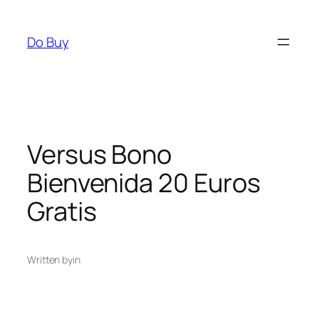
Skip
to
Do Buy
content
Versus Bono
Bienvenida 20 Euros
Gratis
Written by
in